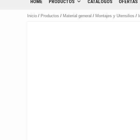
HOME
PRODUCTOS
CATÁLOGOS
OFERTAS
Inicio
/
Productos
/
Material general
/
Montajes y Utensilios
/
I