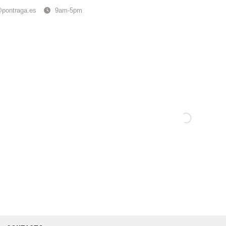
@pontraga.es
9am-5pm