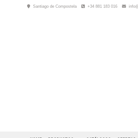
Skip
Santiago de Compostela
+34 881 183 016
info
to
content