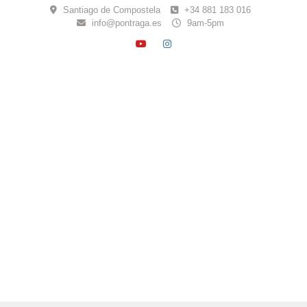
Skip
Santiago de Compostela
+34 881 183 016
to
info@pontraga.es
9am-5pm
content
YOUTUBE
INSTAGRAM