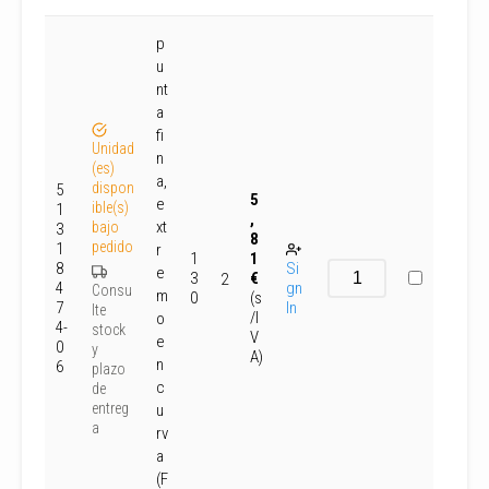
p
u
nt
a
fi
Unidad
n
(es)
a,
dispon
5
5
e
ible(s)
1
,
xt
bajo
3
8
pedido
1
r
1
1
8
Si
e
3
€
2
4
gn
Consu
m
0
(s
7
In
lte
/I
o
4-
stock
V
e
0
y
A)
n
6
plazo
c
de
entreg
u
a
rv
a
(F