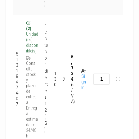
)
r
(2)
e
Unidad
c
(es)
ta
dispon
ible(s)
c
5
5
o
1
,
Cons
n
3
7
ulte
1
di
1
3
stock
8
Si
e
3
€
2
y
4
gn
nt
0
(s
plazo
7
In
/I
e
de
4-
V
s
entreg
0
A)
a
1:
7
Entreg
2
a
(
estima
G
da en
)
24/48
h