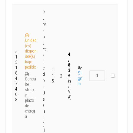
c
u
rv
a
p
Unidad
u
(es)
nt
dispon
5
4
a
ible(s)
1
,
r
bajo
3
8
pedido
1
e
1
3
8
Si
d
1
€
2
4
gn
Consu
o
5
(s
7
In
lte
/I
n
4-
stock
V
d
0
y
A)
e
8
plazo
a
de
entreg
d
a
a
(
H