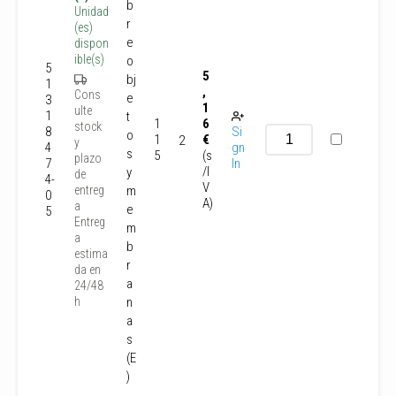
b
Unidad
r
(es)
e
dispon
ible(s)
o
5
5
bj
1
,
Cons
e
3
1
ulte
1
t
1
6
stock
8
Si
o
1
€
2
y
4
gn
s
5
(s
plazo
7
In
/I
y
de
4-
V
m
entreg
0
A)
a
e
5
Entreg
m
a
b
estima
r
da en
a
24/48
n
h
a
s
(E
)