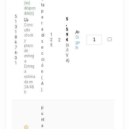
(es)
ta
dispon
p
ible(s)
5
a
5
1
r
,
Cons
3
a
5
ulte
1
1
9
di
stock
8
Si
2
€
2
y
s
4
gn
5
(s
plazo
e
7
In
/I
de
4-
c
V
entreg
0
ci
A)
a
1
ó
Entreg
n
a
estima
(
da en
A
24/48
)
h
p
u
nt
a