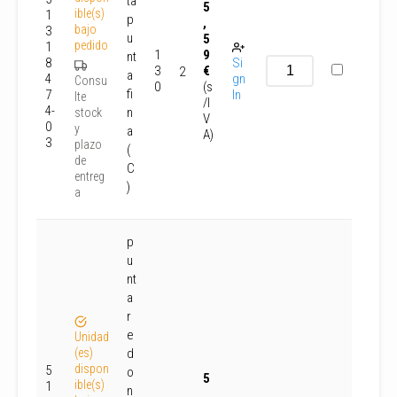
ta
5
ible(s)
1
p
,
bajo
3
u
5
pedido
1
1
9
nt
8
Si
3
€
2
a
4
gn
Consu
0
(s
fi
7
In
lte
/I
4-
n
stock
V
0
y
a
A)
3
plazo
(
de
C
entreg
)
a
p
u
nt
a
r
e
Unidad
(es)
d
dispon
5
o
5
ible(s)
1
n
,