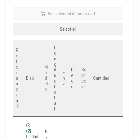
Add selected items to cart
Select all
L
R
o
e
n
f
g
e
M
it
Pr
Su
r
o
E
u
e
pr
e
d
n
Disp
Cantidad
d
ci
ec
n
el
v
t
o
io
c
o
o
i
t
a
a
l
r
e
(2)
Unidad
c