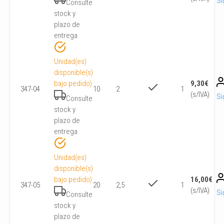
Si
Consulte
stock y
plazo de
entrega
Unidad(es)
disponible(s)
bajo pedido)
9,30
€
347-04
10
2
1
(s/IVA)
Si
Consulte
stock y
plazo de
entrega
Unidad(es)
disponible(s)
bajo pedido)
16,00
€
347-05
20
2,5
1
(s/IVA)
Si
Consulte
stock y
plazo de