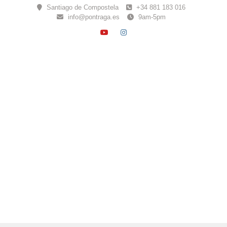
Skip
Santiago de Compostela
+34 881 183 016
to
info@pontraga.es
9am-5pm
content
YOUTUBE
INSTAGRAM