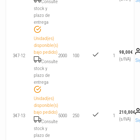
Si
Consulte
stock y
plazo de
entrega
Unidad(es)
disponible(s)
bajo pedido)
98,00
€
347-12
2000
100
1
(s/IVA)
Si
Consulte
stock y
plazo de
entrega
Unidad(es)
disponible(s)
bajo pedido)
210,00
€
347-13
5000
250
1
(s/IVA)
Si
Consulte
stock y
plazo de