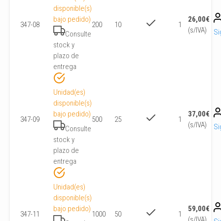
disponible(s)
bajo pedido)
26,00
€
347-08
200
10
1
(s/IVA)
Si
Consulte
stock y
plazo de
entrega
Unidad(es)
disponible(s)
bajo pedido)
37,00
€
347-09
500
25
1
(s/IVA)
Si
Consulte
stock y
plazo de
entrega
Unidad(es)
disponible(s)
bajo pedido)
59,00
€
347-11
1000
50
1
(s/IVA)