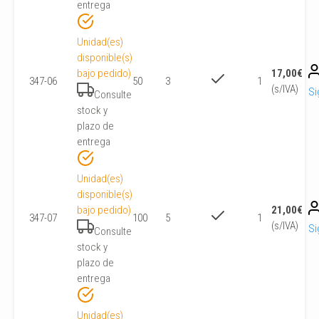
entrega
Unidad(es)
disponible(s)
bajo pedido)
17,00
€
347-06
50
3
1
(s/IVA)
Si
Consulte
stock y
plazo de
entrega
Unidad(es)
disponible(s)
bajo pedido)
21,00
€
347-07
100
5
1
(s/IVA)
Si
Consulte
stock y
plazo de
entrega
Unidad(es)