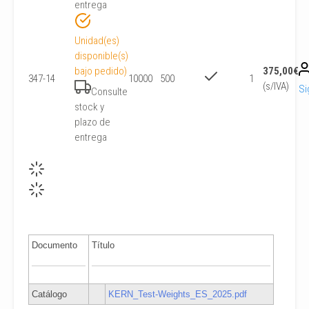
entrega
Unidad(es)
disponible(s)
bajo pedido)
375,00
€
347-14
10000
500
1
(s/IVA)
Si
Consulte
stock y
plazo de
entrega
Documento
Título
Catálogo
KERN_Test-Weights_ES_2025.pdf