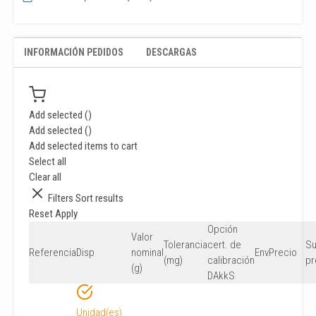
INFORMACIÓN PEDIDOS
DESCARGAS
Add selected (
)
Add selected (
)
Add selected items to cart
Select all
Clear all
Filters
Sort results
Reset
Apply
Opción
Valor
Tolerancia
cert. de
S
Referencia
Disp
nominal
Env
Precio
(mg)
calibración
pr
(g)
DAkkS
Unidad(es)