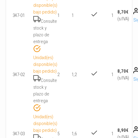
disponible(s)
bajo pedido)
8,70
€
347-01
1
1
1
(s/IVA)
Si
Consulte
stock y
plazo de
entrega
Unidad(es)
disponible(s)
bajo pedido)
8,70
€
347-02
2
1,2
1
(s/IVA)
Si
Consulte
stock y
plazo de
entrega
Unidad(es)
disponible(s)
bajo pedido)
8,90
€
347-03
5
1,6
1
(s/IVA)