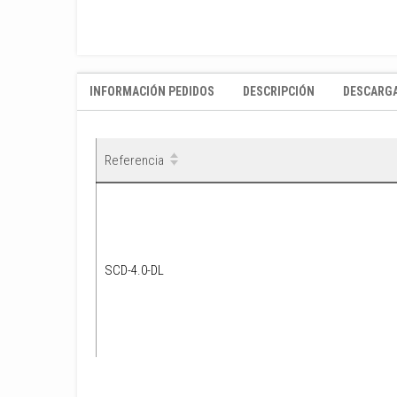
INFORMACIÓN PEDIDOS
DESCRIPCIÓN
DESCARG
Referencia
Referencia
Referencia
Disp
Disp
Producto
Producto
Precio
Precio
Su Prec
Su Prec
SCD-4.0-DL