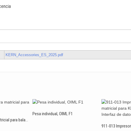
cencia
KERN_Accessories_ES_2025.pdf
Pesa individual, OIML F1
YKG-01 Impresora matricial para balanzas KERN