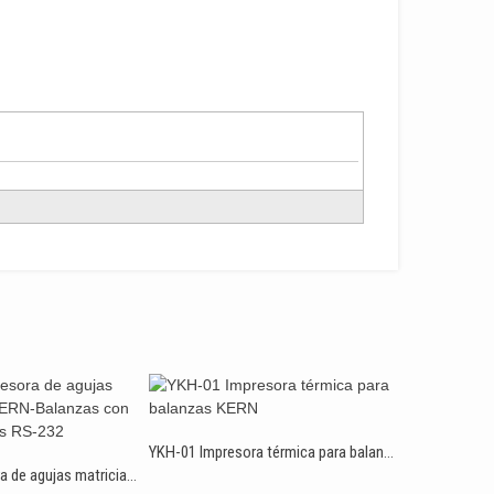
Pesa individu
YKH-01 Impresora térmica para balanzas KERN
911-013 Impresora de agujas matricial para KERN-Balanzas con Interfaz de datos RS-232