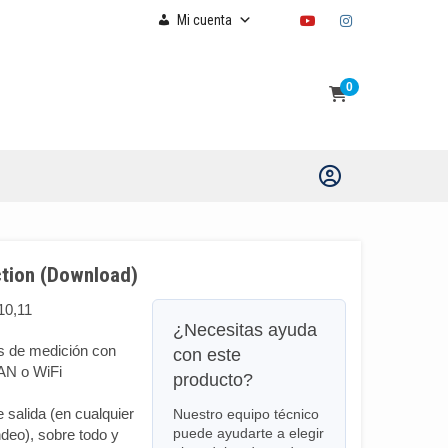
YOUTUBE
INSTAGR
Mi cuenta
0
tion (Download)
10,11
¿Necesitas ayuda
s de medición con
con este
AN o WiFi
producto?
e salida (en cualquier
Nuestro equipo técnico
puede ayudarte a elegir
deo), sobre todo y