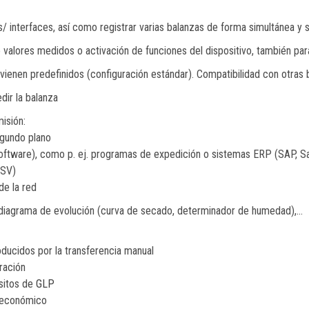
 interfaces, así como registrar varias balanzas de forma simultánea y s
valores medidos o activación de funciones del dispositivo, también par
ienen predefinidos (configuración estándar). Compatibilidad con otras ba
dir la balanza
isión:
egundo plano
oftware), como p. ej. programas de expedición o sistemas ERP (SAP, S
CSV)
de la red
, diagrama de evolución (curva de secado, determinador de humedad),…
roducidos por la transferencia manual
ración
sitos de
GLP
r económico