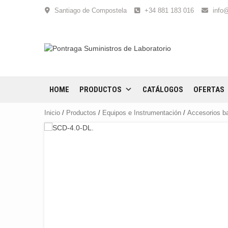
Skip
Santiago de Compostela
+34 881 183 016
info
to
content
HOME
PRODUCTOS
CATÁLOGOS
OFERTAS
Inicio
/
Productos
/
Equipos e Instrumentación
/
Accesorios b