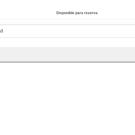
Disponible para reserva
AS
io
io