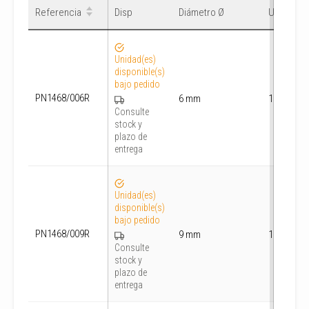
Referencia
Referencia
Disp
Disp
Diámetro Ø
Diámetro Ø
Unids/caj
Unids/caj
Unidad(es)
disponible(s)
bajo pedido
PN1468/006R
6 mm
1000
Consulte
stock y
plazo de
entrega
Unidad(es)
disponible(s)
bajo pedido
PN1468/009R
9 mm
1000
Consulte
stock y
plazo de
entrega