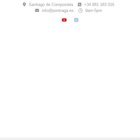
Skip
Santiago de Compostela
+34 881 183 016
to
info@pontraga.es
9am-5pm
content
YOUTUBE
INSTAGRAM