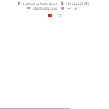
Skip
Santiago de Compostela
+34 881 183 016
to
info@pontraga.es
9am-5pm
content
YOUTUBE
INSTAGRAM