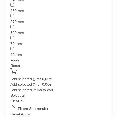
250 mm
270 mm
320 mm
70 mm
90 mm
Apply
Reset
Add selected (
) for
0,00
€
Add selected (
) for
0,00
€
Add selected items to cart
Select all
Clear all
Filters
Sort results
Reset
Apply