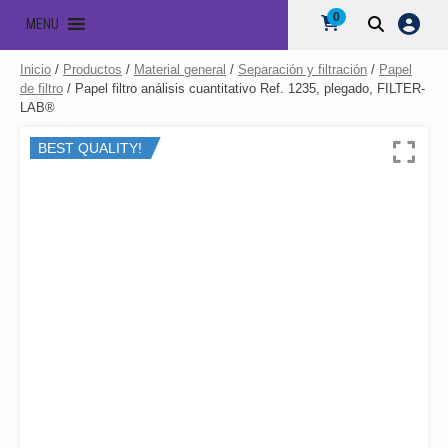
0
MENU
Inicio
/
Productos
/
Material general
/
Separación y filtración
/
Papel
de filtro
/ Papel filtro análisis cuantitativo Ref. 1235, plegado, FILTER-
LAB®
BEST QUALITY!