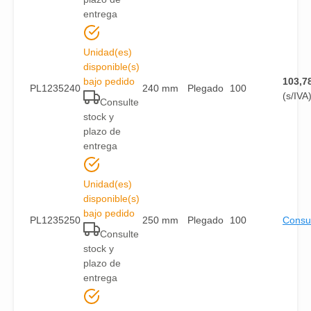
entrega
Unidad(es)
disponible(s)
bajo pedido
103,7
PL1235240
240 mm
Plegado
100
(s/IVA
Consulte
stock y
plazo de
entrega
Unidad(es)
disponible(s)
bajo pedido
PL1235250
250 mm
Plegado
100
Consul
Consulte
stock y
plazo de
entrega