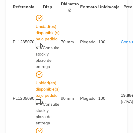
Diámetro
Referencia
Disp
Formato
Unids/caja
Prec
Ø
Unidad(es)
disponible(s)
bajo pedido
PL1235070
70 mm
Plegado
100
Consul
Consulte
stock y
plazo de
entrega
Unidad(es)
disponible(s)
bajo pedido
19,88
PL1235090
90 mm
Plegado
100
(s/IVA
Consulte
stock y
plazo de
entrega