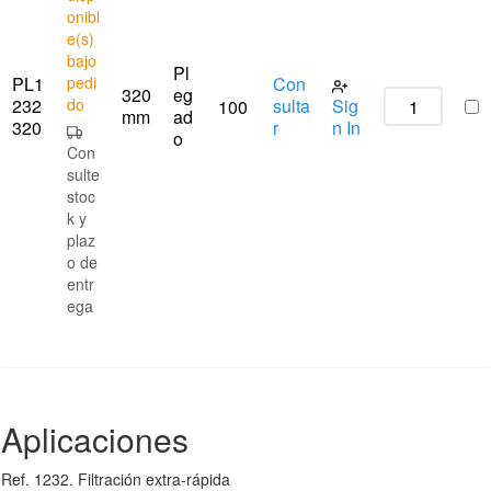
onibl
e(s)
bajo
Pl
PL1
pedi
Con
320
eg
232
do
sulta
Sig
100
mm
ad
320
r
n In
o
Con
sulte
stoc
k y
plaz
o de
entr
ega
Aplicaciones
Ref. 1232. Filtración extra-rápida