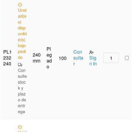
Unid
ad(e
s)
disp
onibl
e(s)
bajo
Pl
PL1
pedi
Con
240
eg
232
do
sulta
Sig
100
mm
ad
240
r
n In
o
Con
sulte
stoc
k y
plaz
o de
entr
ega