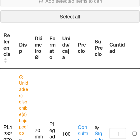
Add selected items to cart
Select all
Re
Diá
Fo
Uni
fer
Su
Dis
me
rm
ds/
Pre
Cantid
en
Pre
p
tro
at
caj
cio
ad
cia
cio
Ø
o
a
Unid
ad(e
s)
disp
onibl
e(s)
bajo
Pl
PL1
pedi
Con
70
eg
232
do
sulta
Sig
100
mm
ad
070
r
n In