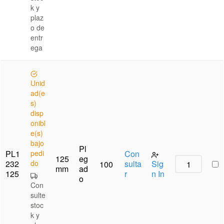
k y
plaz
o de
entr
ega
Unid
ad(e
s)
disp
onibl
e(s)
bajo
Pl
PL1
pedi
Con
125
eg
232
do
sulta
Sig
100
mm
ad
125
r
n In
o
Con
sulte
stoc
k y