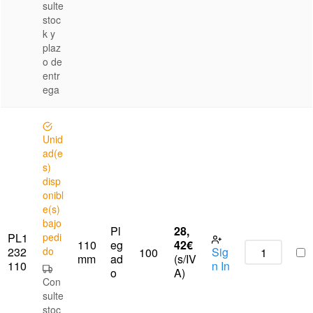
sulte
stoc
k y
plaz
o de
entr
ega
Unid
ad(e
s)
disp
onibl
e(s)
bajo
Pl
28,
PL1
pedi
110
eg
42
€
232
do
Sig
100
mm
ad
(s/IV
110
n In
o
A)
Con
sulte
stoc