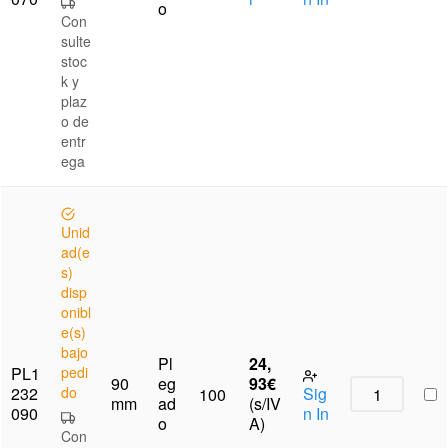
o
Con
sulte
stoc
k y
plaz
o de
entr
ega
Unid
ad(e
s)
disp
onibl
e(s)
bajo
Pl
24,
PL1
pedi
90
eg
93
€
232
do
Sig
100
mm
ad
(s/IV
090
n In
o
A)
Con