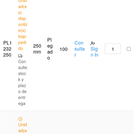
Unid
ad(e
s)
disp
onibl
e(s)
bajo
Pl
PL1
pedi
Con
250
eg
232
do
sulta
Sig
100
mm
ad
250
r
n In
o
Con
sulte
stoc
k y
plaz
o de
entr
ega
Unid
ad(e