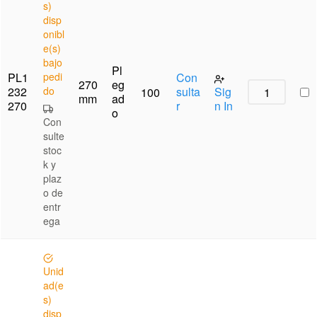
s)
disp
onibl
e(s)
bajo
Pl
PL1
pedi
Con
270
eg
232
do
sulta
Sig
100
mm
ad
270
r
n In
o
Con
sulte
stoc
k y
plaz
o de
entr
ega
Unid
ad(e
s)
disp