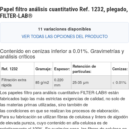
Papel filtro análisis cuantitativo Ref. 1232, plegado,
FILTER-LAB®
11 variaciones disponibles
VER TODAS LAS OPCIONES DEL PRODUCTO
Contenido en cenizas inferior a 0.01%. Gravimetrías y
análisis críticos
Retención de
Ref. 1232
Gramaje:
Espesor:
Cenizas:
partículas:
Filtración extra
0.220
85 g/m2
25-35 μm
< 0.01%
rápida
mm
Los papeles filtro para análisis cuantitativo FILTER-LAB® están
fabricados bajo las más estrictas exigencias de calidad, no solo de
las materias primas utilizadas, sino también de
las condiciones en que se realizan los procesos de elaboración.
Para su fabricación se utilizan fibras de celulosa y linters de algodón
de elevada pureza, cuyo contenido en alfa-celulosa es de
prácticamente el 100%. En cualquier caso, las fibras de celulosa en