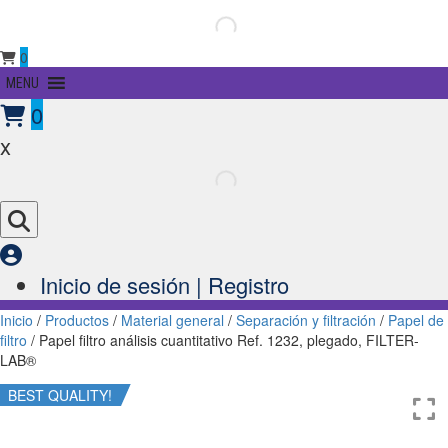
0
Primary
MENU
Menu
0
x
Inicio de sesión | Registro
Inicio
/
Productos
/
Material general
/
Separación y filtración
/
Papel de
filtro
/ Papel filtro análisis cuantitativo Ref. 1232, plegado, FILTER-
LAB®
BEST QUALITY!