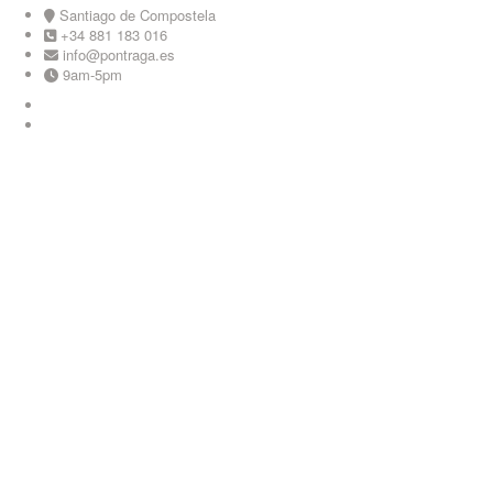
Skip
Santiago de Compostela
to
+34 881 183 016
content
info@pontraga.es
9am-5pm
Youtube
Instagram