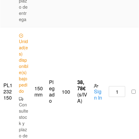
plaz
o de
entr
ega
Unid
ad(e
s)
disp
onibl
e(s)
bajo
Pl
38,
PL1
pedi
150
eg
78
€
232
do
Sig
100
mm
ad
(s/IV
150
n In
o
A)
Con
sulte
stoc
k y
plaz
o de