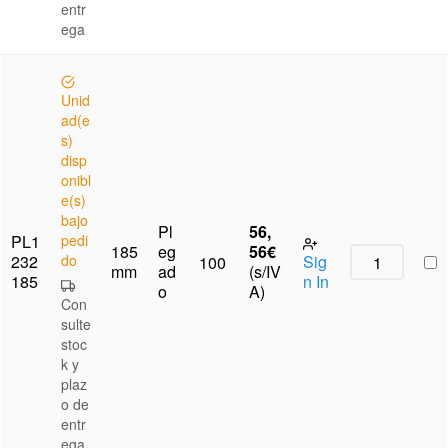
entr
ega
Unid
ad(e
s)
disp
onibl
e(s)
bajo
Pl
56,
PL1
pedi
185
eg
56
€
232
do
Sig
100
mm
ad
(s/IV
185
n In
o
A)
Con
sulte
stoc
k y
plaz
o de
entr
ega