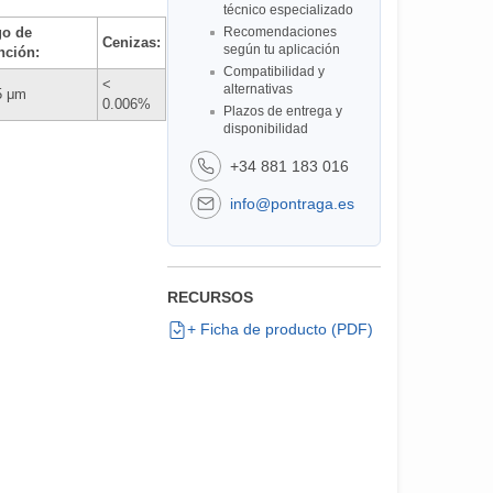
técnico especializado
o de
Recomendaciones
Cenizas:
según tu aplicación
nción:
Compatibilidad y
<
alternativas
5 μm
0.006%
Plazos de entrega y
disponibilidad
+34 881 183 016
info@pontraga.es
RECURSOS
+ Ficha de producto (PDF)