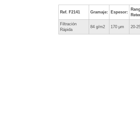
Rang
Ref. F2141
Gramaje:
Espesor:
Rete
Filtración
84 g/m2
170 μm
20-2
Rápida