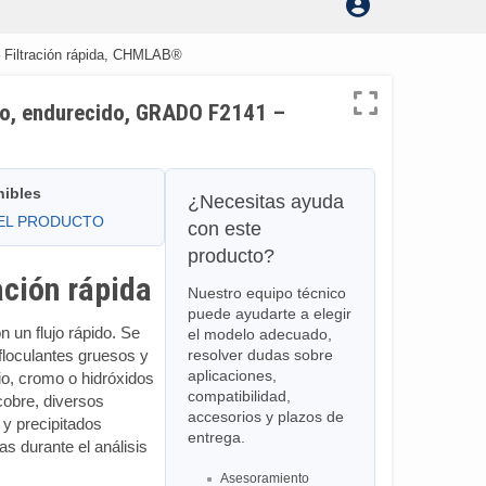
 – Filtración rápida, CHMLAB®
tivo, endurecido, GRADO F2141 –
nibles
¿Necesitas ayuda
DEL PRODUCTO
con este
producto?
ción rápida
Nuestro equipo técnico
puede ayudarte a elegir
n un flujo rápido. Se
el modelo adecuado,
e floculantes gruesos y
resolver dudas sobre
aplicaciones,
o, cromo o hidróxidos
compatibilidad,
 cobre, diversos
accesorios y plazos de
 y precipitados
entrega.
as durante el análisis
Asesoramiento