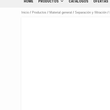
HOME
PRODUCTOS
CATÁLOGOS
OFERTAS
Inicio
/
Productos
/
Material general
/
Separación y filtración
/