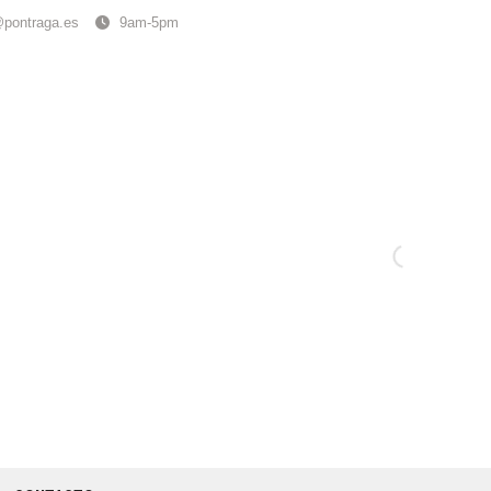
@pontraga.es
9am-5pm