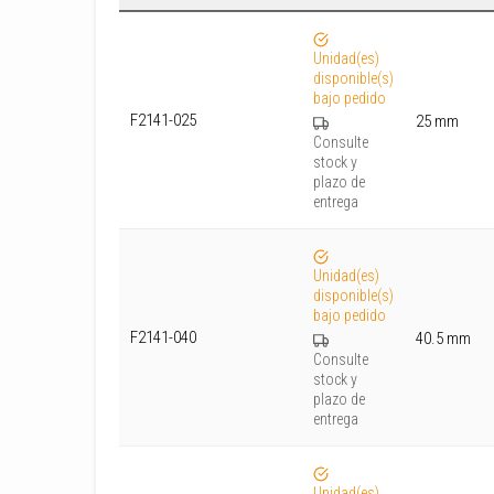
Unidad(es)
disponible(s)
bajo pedido
F2141-025
25 mm
Consulte
stock y
plazo de
entrega
Unidad(es)
disponible(s)
bajo pedido
F2141-040
40.5 mm
Consulte
stock y
plazo de
entrega
Unidad(es)