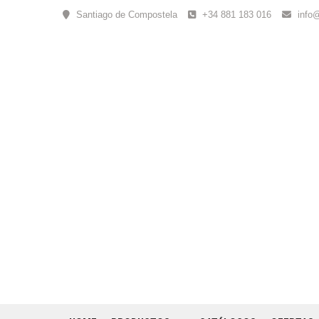
Skip
Santiago de Compostela
+34 881 183 016
info
to
content