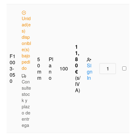
Unid
ad(e
s)
disp
onibl
1
e(s)
1,
F1
bajo
5
Pl
8
00
pedi
0
a
0
Si
3-
do
100
m
n
€
gn
05
m
o
(s/
In
0
Con
IV
sulte
A)
stoc
k y
plaz
o de
entr
ega