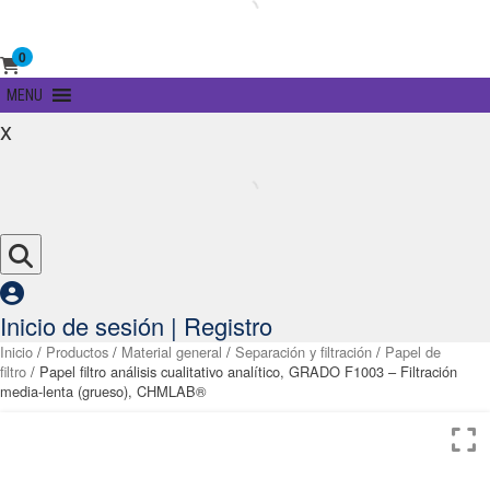
0
Primary
MENU
Menu
x
Inicio de sesión | Registro
Inicio
/
Productos
/
Material general
/
Separación y filtración
/
Papel de
filtro
/ Papel filtro análisis cualitativo analítico, GRADO F1003 – Filtración
media-lenta (grueso), CHMLAB®