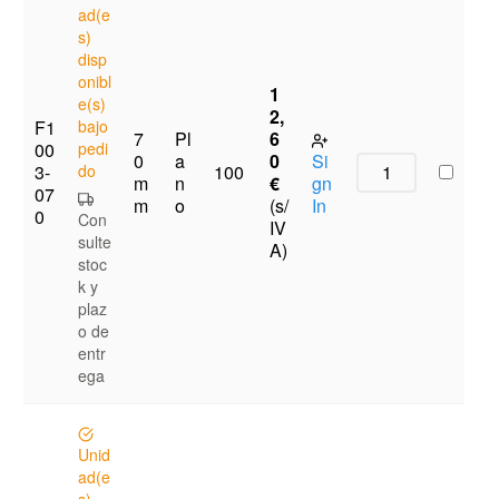
ad(e
s)
disp
onibl
1
e(s)
2,
F1
bajo
7
Pl
6
00
pedi
0
a
0
Si
3-
do
100
m
n
€
gn
07
m
o
(s/
In
0
Con
IV
sulte
A)
stoc
k y
plaz
o de
entr
ega
Unid
ad(e
s)