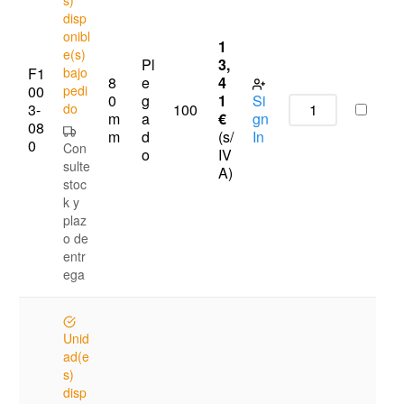
disp
onibl
1
e(s)
Pl
3,
F1
bajo
8
e
4
00
pedi
0
g
1
Si
3-
do
100
m
a
€
gn
08
m
d
(s/
In
0
Con
o
IV
sulte
A)
stoc
k y
plaz
o de
entr
ega
Unid
ad(e
s)
disp