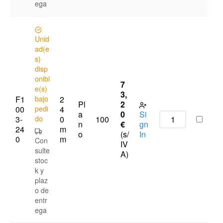
ega
Unid
ad(e
s)
disp
onibl
7
e(s)
3,
F1
bajo
2
Pl
2
00
pedi
4
a
0
Si
3-
do
0
100
n
€
gn
24
m
o
(s/
In
0
m
Con
IV
sulte
A)
stoc
k y
plaz
o de
entr
ega