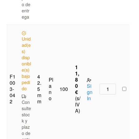
o de
entr
ega
Unid
ad(e
s)
disp
onibl
1
e(s)
1,
F1
bajo
4
Pl
8
00
pedi
2.
a
0
Si
3-
do
5
100
n
€
gn
04
m
o
(s/
In
2
m
Con
IV
sulte
A)
stoc
k y
plaz
o de