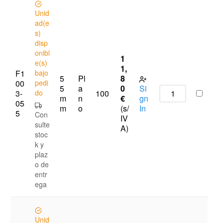
Unid
ad(e
s)
disp
onibl
1
e(s)
1,
F1
bajo
5
Pl
8
00
pedi
5
a
0
Si
3-
do
100
m
n
€
gn
05
m
o
(s/
In
5
Con
IV
sulte
A)
stoc
k y
plaz
o de
entr
ega
Unid