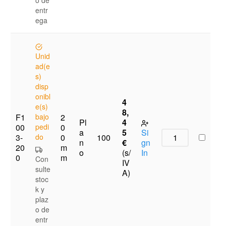
entr
ega
Unid
ad(e
s)
disp
onibl
4
e(s)
8,
F1
bajo
2
Pl
4
00
pedi
0
a
5
Si
3-
do
0
100
n
€
gn
20
m
o
(s/
In
0
m
Con
IV
sulte
A)
stoc
k y
plaz
o de
entr