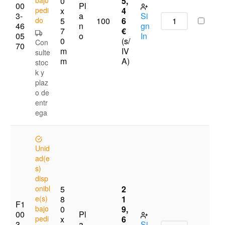
0
5,
00
Pl
pedi
x
4
3-
a
Si
do
5
6
100
46
n
gn
7
€
05
o
In
0
(s/
Con
70
m
IV
sulte
m
A)
stoc
k y
plaz
o de
entr
ega
Unid
ad(e
s)
disp
onibl
5
2
e(s)
8
1
F1
bajo
0
9,
00
Pl
pedi
x
6
3-
a
Si