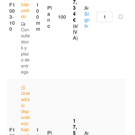
7,
F1
bajo
1
Pl
3
00
pedi
0
a
4
Si
3-
do
0
100
n
€
gn
10
m
o
(s/
In
0
m
Con
IV
sulte
A)
stoc
k y
plaz
o de
entr
ega
Unid
ad(e
s)
disp
onibl
1
e(s)
7,
F1
bajo
1
Pl
5