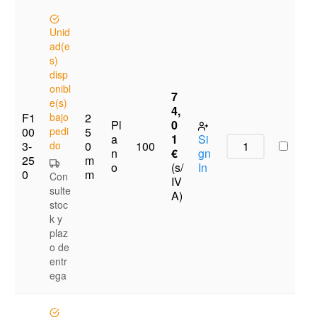
Unid
ad(e
s)
disp
onibl
7
e(s)
4,
F1
bajo
2
Pl
0
00
pedi
5
a
1
Si
3-
do
0
100
n
€
gn
25
m
o
(s/
In
0
m
Con
IV
sulte
A)
stoc
k y
plaz
o de
entr
ega