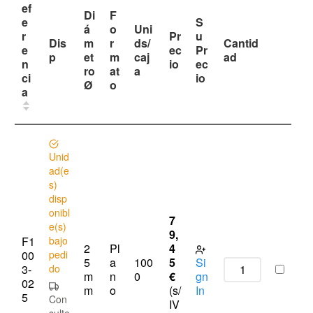
ef
Di
F
e
S
á
o
Uni
r
Pr
u
Dis
m
r
ds/
Cantid
e
ec
Pr
p
et
m
caj
ad
n
io
ec
ro
at
a
ci
io
Ø
o
a
Unid
ad(e
s)
disp
onibl
7
e(s)
9,
F1
bajo
2
Pl
4
00
pedi
5
a
100
5
Si
3-
do
m
n
0
€
gn
02
m
o
(s/
In
5
Con
IV
sulte