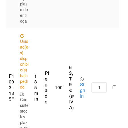
plaz
o de
entr
ega
Unid
ad(e
s)
disp
onibl
6
e(s)
Pl
3,
F1
bajo
1
e
7
00
pedi
8
g
9
Si
3-
do
5
100
a
€
gn
18
m
d
(s/
In
5F
m
Con
o
IV
sulte
A)
stoc
k y
plaz
o de