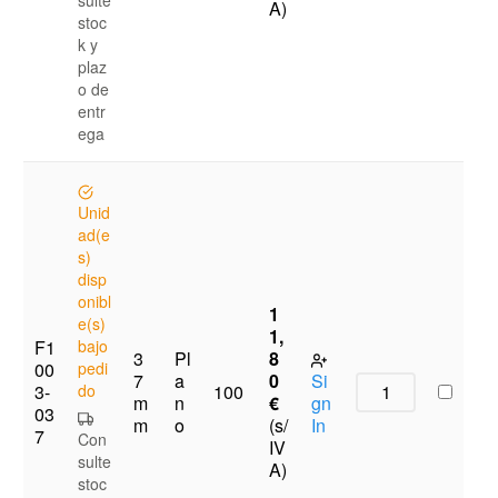
A)
stoc
k y
plaz
o de
entr
ega
Unid
ad(e
s)
disp
onibl
1
e(s)
1,
F1
bajo
3
Pl
8
00
pedi
7
a
0
Si
3-
do
100
m
n
€
gn
03
m
o
(s/
In
7
Con
IV
sulte
A)
stoc