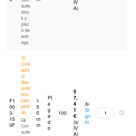
IV
sulte
A)
stoc
k y
plaz
o de
entr
ega
Unid
ad(e
s)
disp
onibl
5
e(s)
Pl
7,
F1
bajo
1
e
4
00
pedi
5
g
1
Si
3-
do
0
100
a
€
gn
15
m
d
(s/
In
0F
m
Con
o
IV
sulte
A)