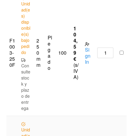
Unid
ad(e
s)
disp
onibl
1
e(s)
0
Pl
F1
bajo
2
4,
e
00
pedi
5
5
g
Si
3-
do
0
9
100
a
gn
25
m
€
d
In
0F
m
(s/
Con
o
IV
sulte
A)
stoc
k y
plaz
o de
entr
ega
Unid
ad(e