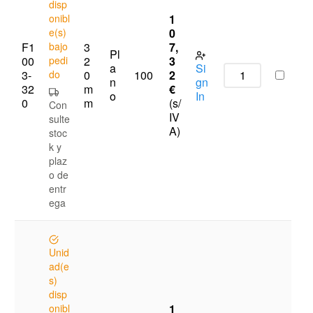
disp
onibl
1
e(s)
0
F1
bajo
3
7,
Pl
00
pedi
2
3
a
Si
3-
do
0
2
100
n
gn
32
m
€
o
In
0
m
(s/
Con
IV
sulte
A)
stoc
k y
plaz
o de
entr
ega
Unid
ad(e
s)
disp
onibl
1