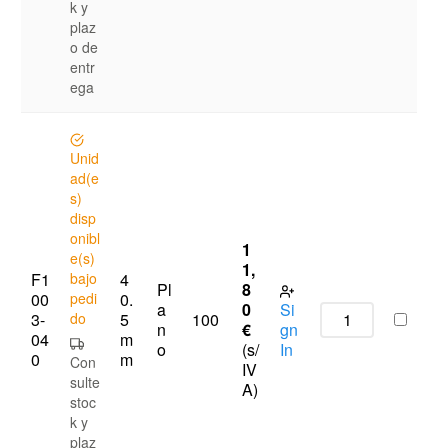
k y
plaz
o de
entr
ega
Unid
ad(e
s)
disp
onibl
1
e(s)
1,
F1
bajo
4
Pl
8
00
pedi
0.
a
0
Si
3-
do
5
100
n
€
gn
04
m
o
(s/
In
0
m
Con
IV
sulte
A)
stoc
k y
plaz