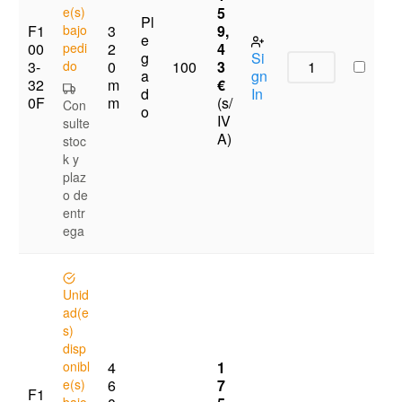
e(s)
5
Pl
F1
bajo
3
9,
e
00
pedi
2
4
g
Si
3-
do
0
3
100
a
gn
32
m
€
d
In
0F
m
(s/
Con
o
IV
sulte
A)
stoc
k y
plaz
o de
entr
ega
Unid
ad(e
s)
disp
onibl
4
1
e(s)
6
7
F1
bajo