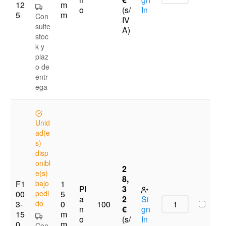
12
m
o
(s/
In
5
m
Con
IV
sulte
A)
stoc
k y
plaz
o de
entr
ega
Unid
ad(e
s)
disp
onibl
2
e(s)
8,
F1
bajo
1
Pl
3
00
pedi
5
a
2
Si
3-
do
0
100
n
€
gn
15
m
o
(s/
In
0
m
Con