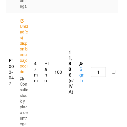
entr
ega
Unid
ad(e
s)
disp
onibl
1
e(s)
1,
F1
bajo
4
Pl
8
00
pedi
7
a
0
Si
3-
do
100
m
n
€
gn
04
m
o
(s/
In
7
Con
IV
sulte
A)
stoc
k y
plaz
o de
entr
ega