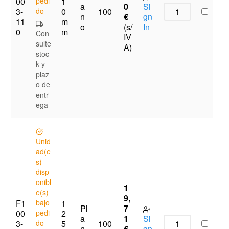
00
pedi
1
a
0
Si
3-
do
0
100
n
€
gn
11
m
o
(s/
In
0
m
Con
IV
sulte
A)
stoc
k y
plaz
o de
entr
ega
Unid
ad(e
s)
disp
onibl
1
e(s)
9,
F1
bajo
1
Pl
7
00
pedi
2
a
1
Si
3-
do
5
100
n
€
gn