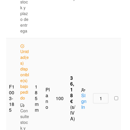
stoc
k y
plaz
o de
entr
ega
Unid
ad(e
s)
disp
onibl
3
e(s)
6,
F1
bajo
1
Pl
1
00
pedi
8
a
8
Si
3-
do
5
100
n
€
gn
18
m
o
(s/
In
5
m
Con
IV
sulte
A)
stoc
k y