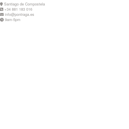
Skip
Santiago de Compostela
to
+34 881 183 016
content
info@pontraga.es
9am-5pm
Youtube
Instagram