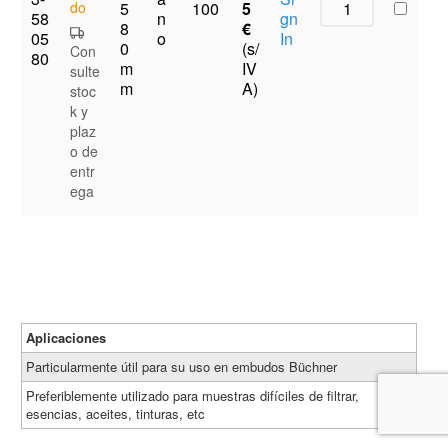
do
5
5
100
58
n
gn
8
€
05
o
In
0
(s/
Con
80
m
IV
sulte
m
A)
stoc
k y
plaz
o de
entr
ega
Aplicaciones
Particularmente útil para su uso en embudos Büchner
Preferiblemente utilizado para muestras difíciles de filtrar,
esencias, aceites, tinturas, etc