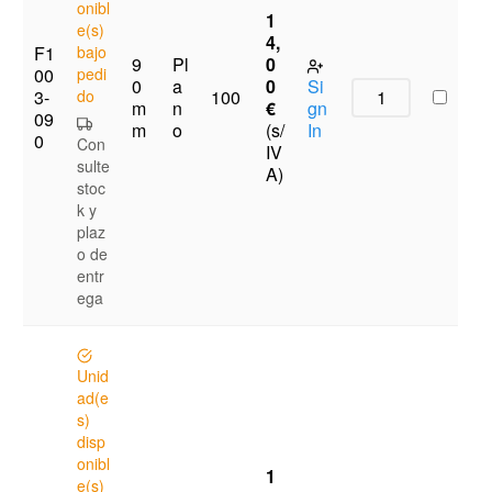
onibl
1
e(s)
4,
F1
bajo
9
Pl
0
00
pedi
0
a
0
Si
3-
do
100
m
n
€
gn
09
m
o
(s/
In
0
Con
IV
sulte
A)
stoc
k y
plaz
o de
entr
ega
Unid
ad(e
s)
disp
onibl
1
e(s)