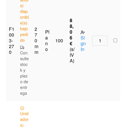
s)
disp
onibl
8
e(s)
8,
F1
bajo
2
Pl
0
00
pedi
7
a
6
Si
3-
do
0
100
n
€
gn
27
m
o
(s/
In
0
m
Con
IV
sulte
A)
stoc
k y
plaz
o de
entr
ega
Unid
ad(e
s)