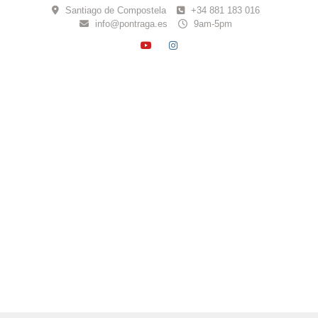
Skip
Santiago de Compostela
+34 881 183 016
to
info@pontraga.es
9am-5pm
content
YOUTUBE
INSTAGRAM