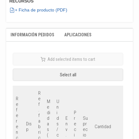
RECURSOS
+ Ficha de producto (PDF)
INFORMACIÓN PEDIDOS
APLICACIONES
Add selected items to cart
Select all
R
R
e
M
U
e
f
e
n
f
.
di
i
P
e
f
d
d
E
r
Su
r
a
Dis
a
s
n
e
pr
e
b
Cantidad
p
s
/
v
c
ec
n
ri
(
c
.
i
io
c
c