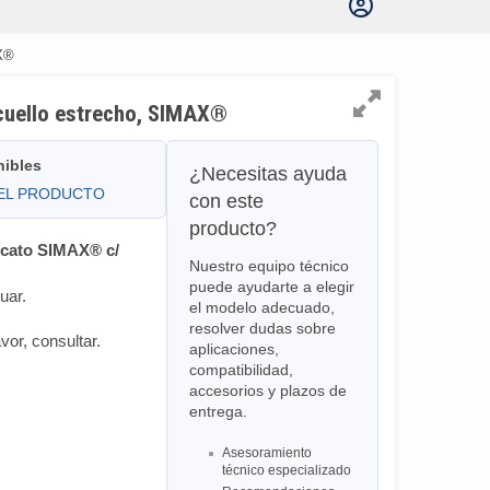
AX®
 cuello estrecho, SIMAX®
nibles
¿Necesitas ayuda
DEL PRODUCTO
con este
producto?
licato SIMAX® c/
Nuestro equipo técnico
puede ayudarte a elegir
uar.
el modelo adecuado,
resolver dudas sobre
vor, consultar.
aplicaciones,
compatibilidad,
accesorios y plazos de
entrega.
Asesoramiento
técnico especializado