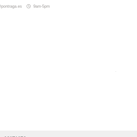
@pontraga.es
9am-5pm