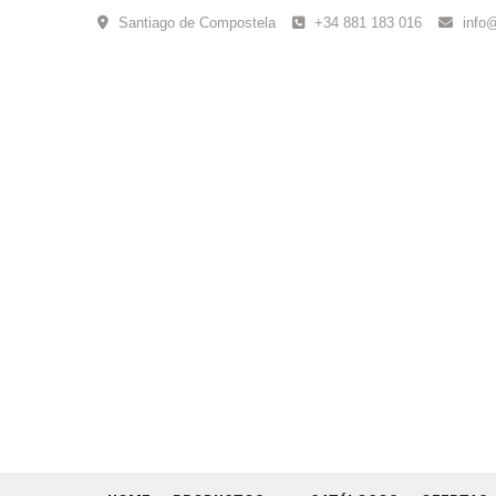
Skip
Santiago de Compostela
+34 881 183 016
info
to
content