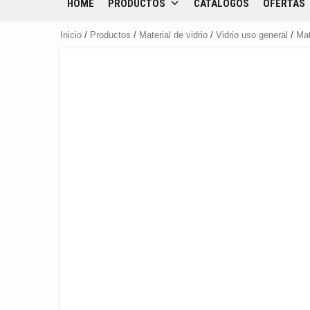
HOME
PRODUCTOS
CATÁLOGOS
OFERTAS
Inicio
/
Productos
/
Material de vidrio
/
Vidrio uso general
/
Ma