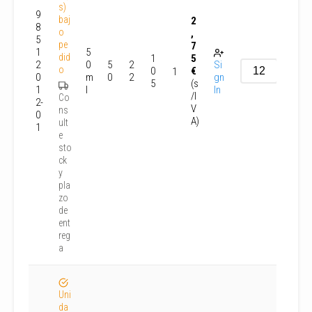
s)
9
baj
2
8
o
,
5
pe
7
1
5
did
1
5
2
0
5
2
Si
o
0
€
1
0
m
0
2
gn
5
(s
1
l
In
/I
Co
2-
V
ns
0
A)
ult
1
e
sto
ck
y
pla
zo
de
ent
reg
a
Uni
da