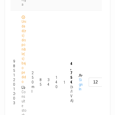
a
Uni
da
d(e
s)
dis
po
nib
le(
s)
9
baj
4
8
o
,
5
pe
2
7
1
did
5
1
5
2
8
3
Si
o
0
4
€
1
0
5
4
gn
m
0
(s
1
In
l
/I
Co
2-
V
ns
0
A)
ult
3
e
sto