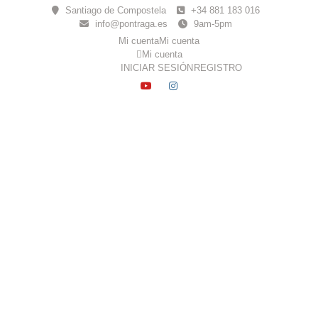
Skip
Santiago de Compostela
+34 881 183 016
to
info@pontraga.es
9am-5pm
content
Mi cuenta
Mi cuenta
Mi cuenta
INICIAR SESIÓN
REGISTRO
YOUTUBE
INSTAGRAM