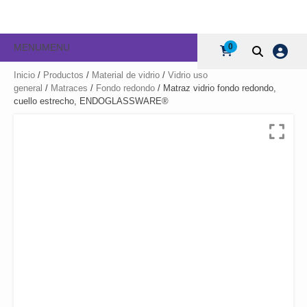
MENU
MENU
0
Inicio
/
Productos
/
Material de vidrio
/
Vidrio uso
general
/
Matraces
/
Fondo redondo
/ Matraz vidrio fondo redondo,
cuello estrecho, ENDOGLASSWARE®