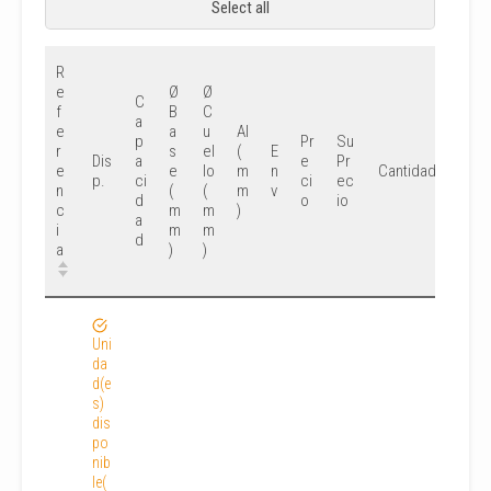
Select all
R
e
Ø
Ø
C
f
B
C
a
e
a
u
Al
p
Pr
Su
r
s
el
(
E
Dis
a
e
Pr
e
e
lo
m
n
Cantidad
p.
ci
ci
ec
n
(
(
m
v
d
o
io
c
m
m
)
a
i
m
m
d
a
)
)
Uni
da
d(e
s)
dis
po
nib
le(