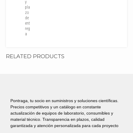
y
pla
zo
de
ent
reg
a
RELATED PRODUCTS
Pontraga, tu socio en suministros y soluciones científicas.
Precios competitivos y un catálogo en constante
actualización de equipos de laboratorio, consumibles y
material técnico. Transparencia en plazos, calidad
garantizada y atención personalizada para cada proyecto