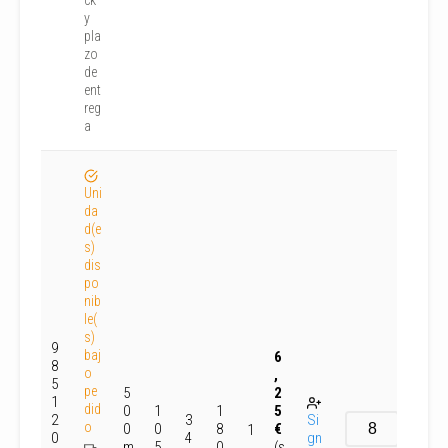
ck
y
pla
zo
de
ent
reg
a
Uni
da
d(e
s)
dis
po
nib
le(
s)
9
baj
6
8
o
,
5
pe
5
2
1
did
0
1
1
5
2
3
Si
o
0
0
8
€
1
0
4
gn
m
5
0
(s