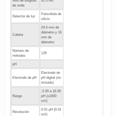
filtro de longitud
±1.0 nm
de onda
Fotocélula de
Detector de luz
silicio
24.6 mm de
diámetro y 16
Cubeta
mm de
diámetro
Número de
128
métodos
pH
Electrodo de
Electrodo de pH
pH digital (no
incluido)
-2.00 a 16.00
Rango
pH (±1000
mV)
0.01 pH (0.01
Resolución
mV)