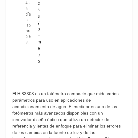
e
4 -
6
s
día
a
s
y
lab
p
ora
H
ble
m
s.
e
tr
o
El HI83308 es un fotómetro compacto que mide varios
parámetros para uso en aplicaciones de
acondicionamiento de agua. El medidor es uno de los
fotómetros más avanzados disponibles con un
innovador diseño óptico que utiliza un detector de
referencia y lentes de enfoque para eliminar los errores
de los cambios en la fuente de luz y de las