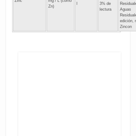
Zinc
mg / L (como
l
3% de
Residual
Zn)
lectura
Aguas
Residual
edición,
Zincon