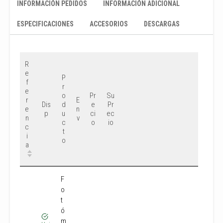
INFORMACIÓN PEDIDOS
INFORMACIÓN ADICIONAL
ESPECIFICACIONES
ACCESORIOS
DESCARGAS
R
e
P
f
r
e
o
Pr
Su
r
E
Dis
d
e
Pr
e
n
p
u
ci
ec
n
v
c
o
io
c
t
i
o
a
F
o
t
ó
m