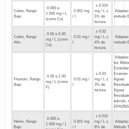
± 0.010
0.000 a
Cobre, Rango
0.001 mg
mg / L ±
Adaptaci
1.500 mg / L
Bajo
/ l
5% de
método 
(como Cu)
lectura
± 0.02
0.00 a 5.00
Cobre, Rango
0.01 mg /
mg / L ±
Adaptaci
mg / L (como
Alto
l
4% de
método 
Cu)
lectura
Adaptac
los Méto
Estándar
± 0.03
Examen 
0.00 a 2.00
Fluoruro, Rango
0.01 mg /
mg / L ±
Aguas
mg / L (como
Bajo
l
3% de
Residual
F)
lectura
Aguas
Residual
edición,
SPADNS
± 0.010
0.000 a
Hierro, Rango
0.001 mg
mg / L ±
Adaptaci
1.600 mg / L
Bajo
/ l
8% de
Método 