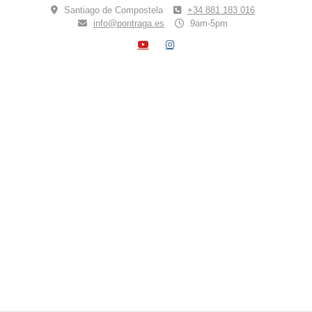
Skip
Santiago de Compostela
+34 881 183 016
to
info@pontraga.es
9am-5pm
content
YOUTUBE
INSTAGRAM