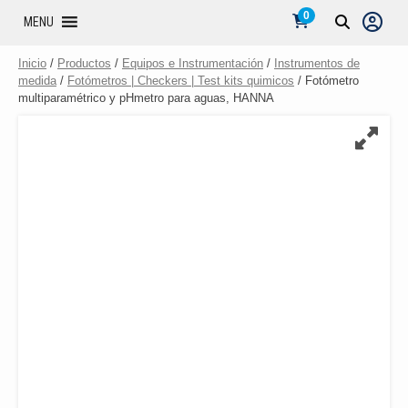
0
MENU
Inicio
/
Productos
/
Equipos e Instrumentación
/
Instrumentos de
medida
/
Fotómetros | Checkers | Test kits quimicos
/ Fotómetro
multiparamétrico y pHmetro para aguas, HANNA