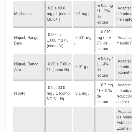
± 0.3 mg
0.0 a 40.0
Adaptaci
/ l ± 5%
Molibdeno
mg / L (como
0.1 mg / l
método d
de
Mo 6+ )
mercapto
lectura
± 0.010
0.000 a
Níquel, Rango
0.001 mg
mg / L ±
Adaptaci
1.000 mg / L
Bajo
/ l
7% de
método 
(como Ni)
lectura
± 0.07g /
Adaptaci
Níquel, Rango
0.00 a 7.00 g
L ± 4%
0.01 g / l
método
Alto
/ L (como Ni)
de
fotométri
lectura
± 0.5 mg
Adaptaci
0.0 a 30.0
/ l ± 10%
método 
Nitrato
mg / L (como
0.1 mg / l
de
reducció
NO 3 – N)
lectura
cadmio.
Adaptac
los Méto
Estándar
Examen 