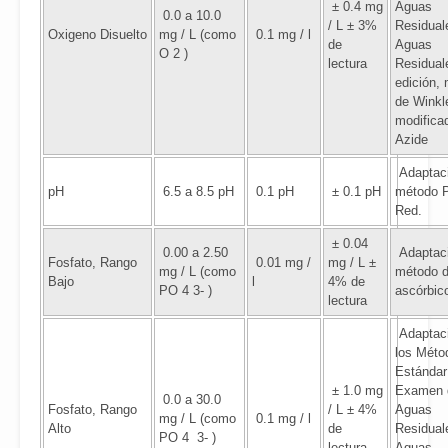
± 0.4 mg
Aguas
0.0 a 10.0
/ L ± 3%
Residual
Oxigeno Disuelto
mg / L (como
0.1 mg / l
de
Aguas
O 2 )
lectura
Residual
edición,
de Winkl
modifica
Azide
Adaptaci
pH
6.5 a 8.5 pH
0.1 pH
± 0.1 pH
método 
Red.
± 0.04
0.00 a 2.50
Adaptaci
Fosfato, Rango
0.01 mg /
mg / L ±
mg / L (como
método d
Bajo
l
4% de
PO 4 3- )
ascórbic
lectura
Adaptac
los Méto
Estándar
± 1.0 mg
Examen 
0.0 a 30.0
Fosfato, Rango
/ L ± 4%
Aguas
mg / L (como
0.1 mg / l
Alto
de
Residual
PO 4 3- )
lectura
Aguas