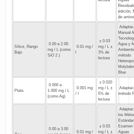
Residual
edición,
de amino
Adaptaci
Manual 
Tecnolog
± 0.03
0.00 a 2.00
Agua y 
Sílice, Rango
0.01 mg /
mg / L ±
mg / L (como
Ambiente
Bajo
l
3% de
SiO 2 )
método
lectura
Heteropo
Molybde
Blue
± 0.020
0.000 a
0.001 mg
mg / L ±
Adaptaci
Plata
1.000 mg / L
/ l
5% de
método 
(como Ag)
lectura
Adaptac
los Méto
Estándar
± 0.03
Examen 
0.00 a 3.00
0.01 mg /
mg / L ±
Aguas