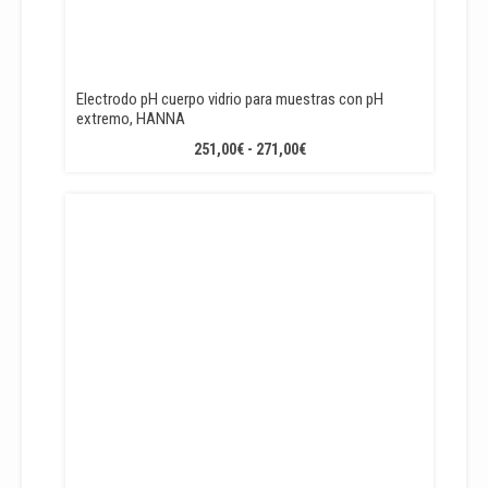
Electrodo pH cuerpo vidrio para muestras con pH
extremo, HANNA
RANGO
251,00
€
-
271,00
€
DE
PRECIOS:
DESDE
251,00€
HASTA
271,00€