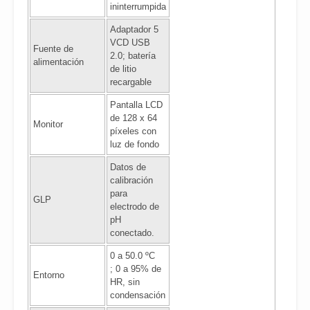
ininterrumpida
Adaptador 5
VCD USB
Fuente de
2.0; batería
alimentación
de litio
recargable
Pantalla LCD
de 128 x 64
Monitor
píxeles con
luz de fondo
Datos de
calibración
para
GLP
electrodo de
pH
conectado.
0 a 50.0 ºC
; 0 a 95% de
Entorno
HR, sin
condensación