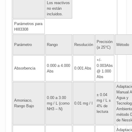
Los reactivos
no están
incluidos.
Parámetros para
HI83308
Precisión
Parámetro
Rango
Resolución
Método
(a 25°C)
+/-
0.000 a 4.000
0.003Abs
Absorbencia
0.001 Abs
Abs
@ 1.000
Abs
Adaptaci
Manual 
± 0.04
0.00 a 3.00
Agua y
Amoniaco,
mg / L ±
mg / L (como
0.01 mg / l
Tecnolog
Rango Bajo
4% de
NH3 – N)
Ambienta
lectura
método 
de Nessl
Adaptaci