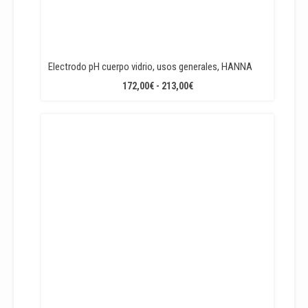
Electrodo pH cuerpo vidrio, usos generales, HANNA
RANGO
172,00
€
-
213,00
€
DE
PRECIOS:
DESDE
172,00€
HASTA
213,00€