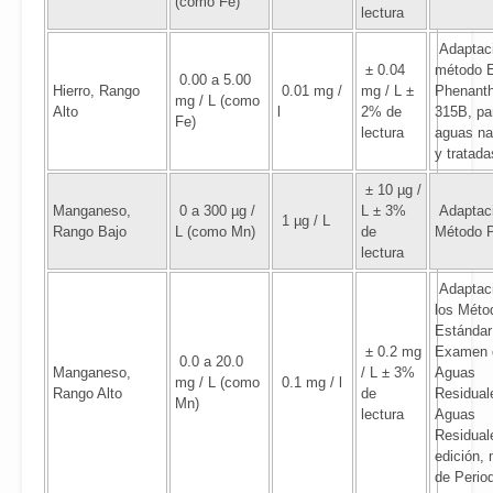
(como Fe)
lectura
Adaptaci
± 0.04
método 
0.00 a 5.00
Hierro, Rango
0.01 mg /
mg / L ±
Phenanth
mg / L (como
Alto
l
2% de
315B, pa
Fe)
lectura
aguas na
y tratada
± 10 µg /
Manganeso,
0 a 300 µg /
L ± 3%
Adaptaci
1 µg / L
Rango Bajo
L (como Mn)
de
Método 
lectura
Adaptac
los Méto
Estándar
± 0.2 mg
Examen 
0.0 a 20.0
Manganeso,
/ L ± 3%
Aguas
mg / L (como
0.1 mg / l
Rango Alto
de
Residual
Mn)
lectura
Aguas
Residual
edición,
de Perio