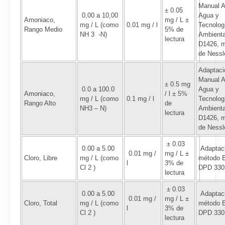
Manual 
± 0.05
0,00 a 10,00
Agua y
Amoniaco,
mg / L ±
mg / L (como
0.01 mg / l
Tecnolog
Rango Medio
5% de
NH 3 -N)
Ambienta
lectura
D1426, 
de Nessl
Adaptaci
Manual 
± 0.5 mg
0.0 a 100.0
Agua y
Amoniaco,
/ l ± 5%
mg / L (como
0.1 mg / l
Tecnolog
Rango Alto
de
NH3 – N)
Ambienta
lectura
D1426, 
de Nessl
± 0.03
0.00 a 5.00
Adaptaci
0.01 mg /
mg / L ±
Cloro, Libre
mg / L (como
método 
l
3% de
Cl 2 )
DPD 330
lectura
± 0.03
0.00 a 5.00
Adaptaci
0.01 mg /
mg / L ±
Cloro, Total
mg / L (como
método 
l
3% de
Cl 2 )
DPD 330
lectura