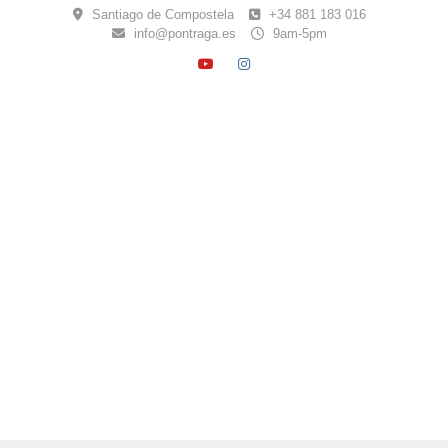
Skip
Santiago de Compostela
+34 881 183 016
to
info@pontraga.es
9am-5pm
content
YOUTUBE
INSTAGRAM