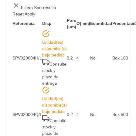
Filters
Sort results
Reset
Apply
Poro
Referencia
Disp
Ø(mm)
Esterilidad
Presentaci
(μm)
Unidad(es)
disponible(s)
bajo pedido
SPV020004H/L
0.2
4
No
Box 100
Consulte
stock y
plazo de
entrega
Unidad(es)
disponible(s)
bajo pedido
SPV020004Q/L
0.2
4
No
Box 500
Consulte
stock y
plazo de