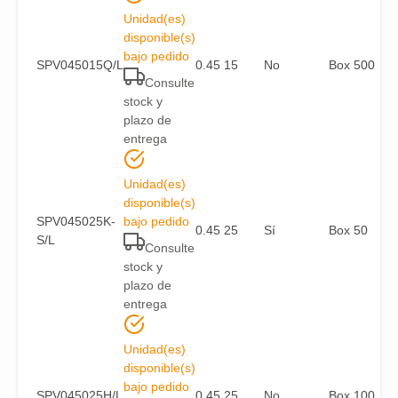
Unidad(es)
disponible(s)
bajo pedido
SPV045015Q/L
0.45
15
No
Box 500
Consulte
stock y
plazo de
entrega
Unidad(es)
disponible(s)
SPV045025K-
bajo pedido
0.45
25
Sí
Box 50
S/L
Consulte
stock y
plazo de
entrega
Unidad(es)
disponible(s)
bajo pedido
SPV045025H/L
0.45
25
No
Box 100