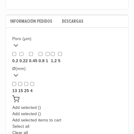
INFORMACIÓN PEDIDOS
DESCARGAS
Poro (μm)
0.2
0.22
0.45
0.8
1
1.2
5
Ø(mm)
13
15
25
4
Add selected (
)
Add selected (
)
Add selected items to cart
Select all
Clear all