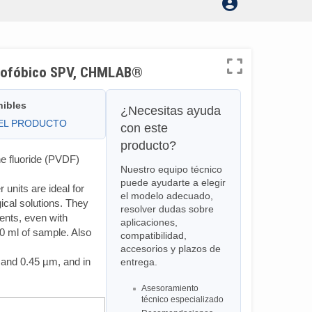
idrofóbico SPV, CHMLAB®
nibles
¿Necesitas ayuda
DEL PRODUCTO
con este
producto?
e fluoride (PVDF)
Nuestro equipo técnico
puede ayudarte a elegir
units are ideal for
el modelo adecuado,
ogical solutions. They
resolver dudas sobre
ents, even with
aplicaciones,
0 ml of sample. Also
compatibilidad,
accesorios y plazos de
 and 0.45 µm, and in
entrega.
Asesoramiento
técnico especializado