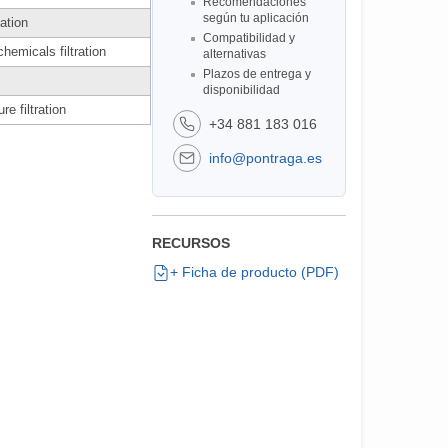
Recomendaciones
según tu aplicación
cation
Compatibilidad y
hemicals filtration
alternativas
Plazos de entrega y
disponibilidad
e filtration
+34 881 183 016
info@pontraga.es
RECURSOS
+ Ficha de producto (PDF)