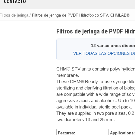
CONTACTO
Filtros de jeringa
/ Filtros de jeringa de PVDF Hidrofóbico SPV, CHMLAB®
Filtros de jeringa de PVDF H
12 variaciones dispo
VER TODAS LAS OPCIONES 
CHM® SPV units contains polyvinyliden
membrane.
These CHM® Ready-to-use syringe filter 
sterilizing and clarifying filtration of biol
are compatible with a wide range of solv
aggressive acids and alcohols. Up to 10
available in individual sterile peel-pack.
They are supplied in two pore sizes, 0.2
two diameters 13 and 25 mm.
Features:
Applications: