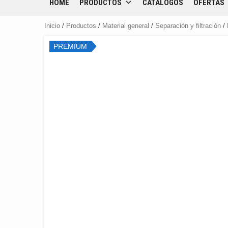
HOME
PRODUCTOS
CATÁLOGOS
OFERTAS
Inicio
/
Productos
/
Material general
/
Separación y filtración
/
PREMIUM