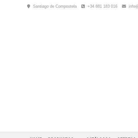
Skip
Santiago de Compostela
+34 881 183 016
info
to
content