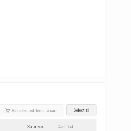
Select all
Add selected items to cart
Su precio
Cantidad