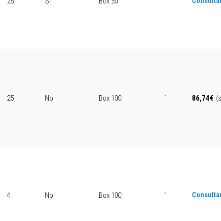
Consulta
25
Sí
Box 50
1
25
No
Box 100
1
86,74
€
(
Consulta
4
No
Box 100
1