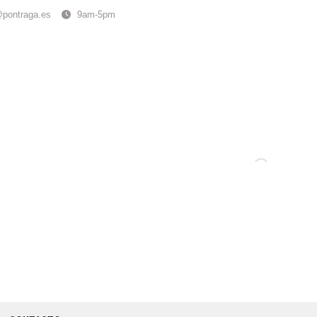
@pontraga.es
9am-5pm