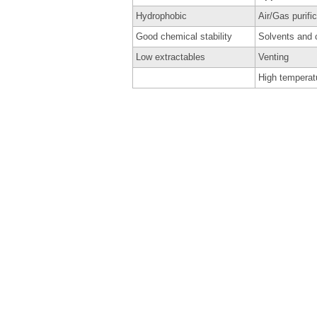
Hydrophobic
Air/Gas purifi
Good chemical stability
Solvents and c
Low extractables
Venting
High temperatur