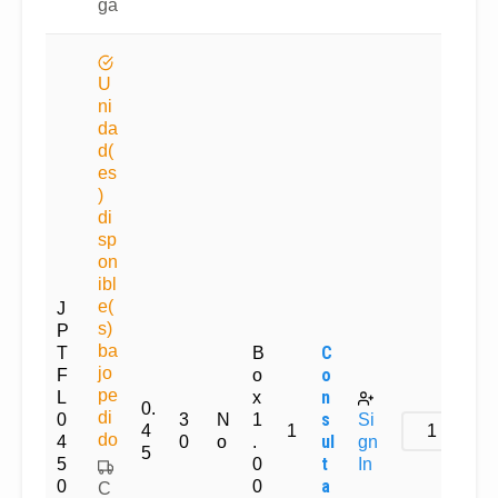
ga
U
ni
da
d(
es
)
di
sp
on
ibl
e(
J
s)
P
ba
C
T
B
jo
o
F
o
pe
n
L
x
0.
di
s
0
3
N
1
Si
4
1
do
ul
4
0
o
.
gn
5
t
5
0
In
a
0
0
C