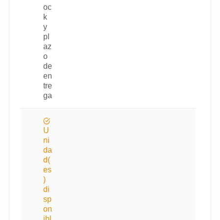
oc
k
y
pl
az
o
de
en
tre
ga
U
ni
da
d(
es
)
di
sp
on
ibl