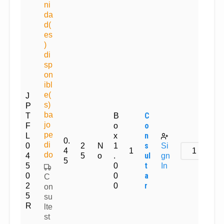
ni
da
d(
es
)
di
sp
on
ibl
e(
J
s)
P
ba
C
T
B
jo
o
F
o
pe
n
L
x
0.
di
s
0
2
N
1
Si
4
1
do
ul
4
5
o
.
gn
5
t
5
0
In
a
0
0
C
r
2
0
on
5
su
R
lte
st