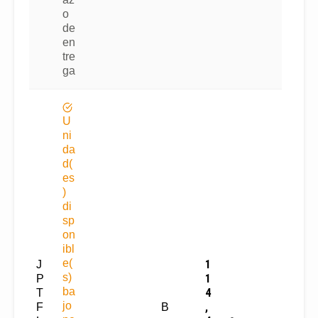
o
de
en
tre
ga
U
ni
da
d(
es
)
di
sp
on
ibl
e(
1
J
s)
1
P
ba
4
T
jo
,
F
B