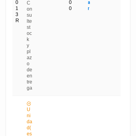
a
0
0
C
r
1
0
on
3
su
R
lte
st
oc
k
y
pl
az
o
de
en
tre
ga
U
ni
da
d(
es