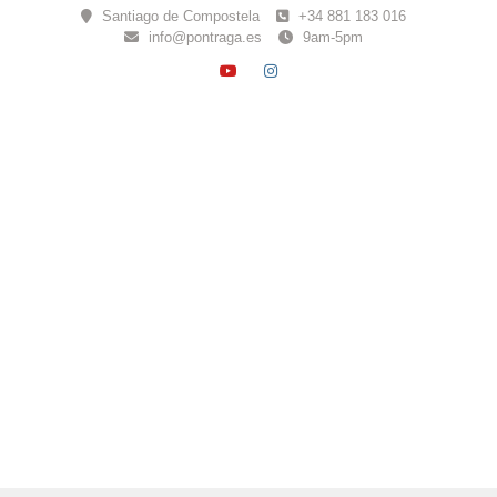
Skip
Santiago de Compostela
+34 881 183 016
to
info@pontraga.es
9am-5pm
content
YOUTUBE
INSTAGRAM