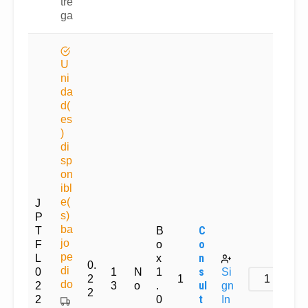
tre
ga
U
ni
da
d(
es
)
di
sp
on
ibl
e(
J
s)
P
ba
C
T
B
jo
o
F
o
pe
n
L
x
0.
di
s
0
1
N
1
Si
2
1
do
ul
2
3
o
.
gn
2
t
2
0
In