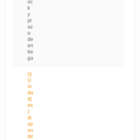
oc
k
y
pl
az
o
de
en
tre
ga
U
ni
da
d(
es
)
di
sp
on
ibl