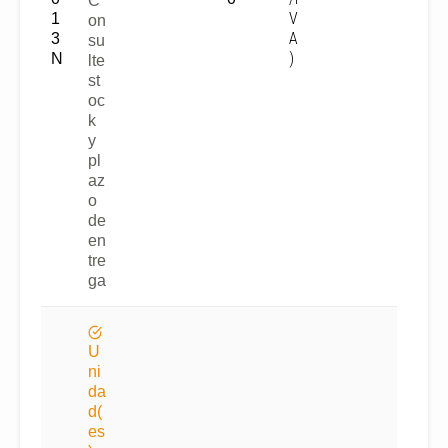
C
V
1
on
A
3
su
)
N
lte
st
oc
k
y
pl
az
o
de
en
tre
ga
U
ni
da
d(
es