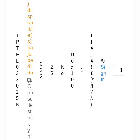
)
di
sp
on
ibl
e(
1
J
s)
1
P
ba
4
T
jo
,
F
B
pe
4
L
o
0.
di
8
0
2
N
x
Si
2
1
do
€
2
5
o
1
gn
2
(s
2
0
In
/I
0
0
C
V
2
on
A
5
su
)
N
lte
st
oc
k
y
pl