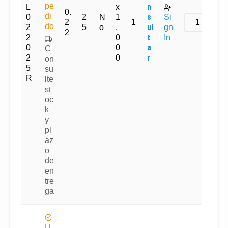
pe
n
L
x
0.
di
s
0
2
N
1
Si
2
1
do
ul
2
5
o
.
gn
2
t
2
0
In
a
0
0
C
r
2
0
on
5
su
R
lte
st
oc
k
y
pl
az
o
de
en
tre
ga
U