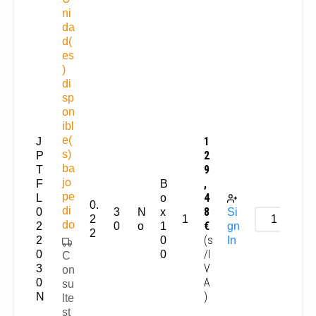
ni
da
d(
es
)
di
sp
on
ibl
e(
1
J
s)
2
P
ba
9
T
jo
,
F
B
pe
4
L
o
0.
di
8
0
3
N
x
Si
2
1
do
€
2
0
o
1
gn
2
(s
2
0
In
/I
0
0
C
V
3
on
A
0
su
)
N
lte
st