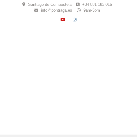
Skip
Santiago de Compostela
+34 881 183 016
to
info@pontraga.es
9am-5pm
content
YOUTUBE
INSTAGRAM