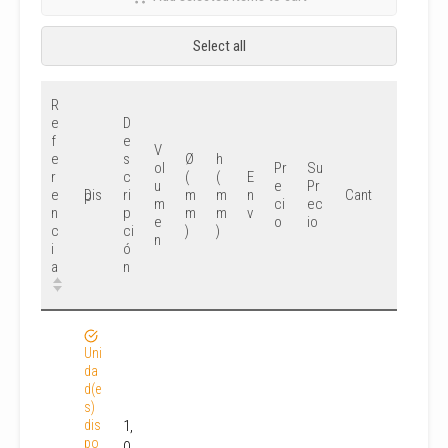
Select all
R
e
D
f
e
V
e
s
Ø
h
ol
Pr
Su
r
c
(
(
E
u
e
Pr
e
ri
m
m
n
Cant
Disp
m
ci
ec
n
p
m
m
v
e
o
io
c
ci
)
)
n
i
ó
a
n
Uni
da
d(e
s)
dis
1,
po
0