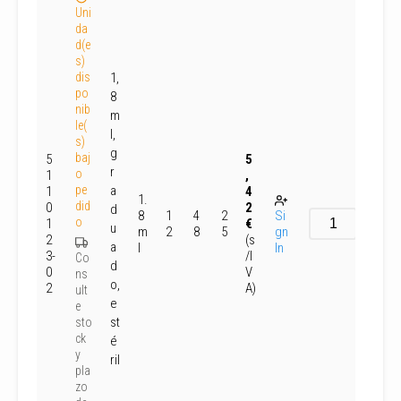
Uni
da
d(e
s)
dis
1,
po
8
nib
m
le(
l,
s)
g
baj
5
5
r
o
1
,
pe
a
1
4
1.
did
0
2
d
8
1
4
2
Si
o
1
€
u
m
2
8
5
gn
2
(s
a
l
In
3-
/I
Co
d
0
V
ns
o,
2
A)
ult
e
e
st
sto
ck
é
y
ril
pla
zo