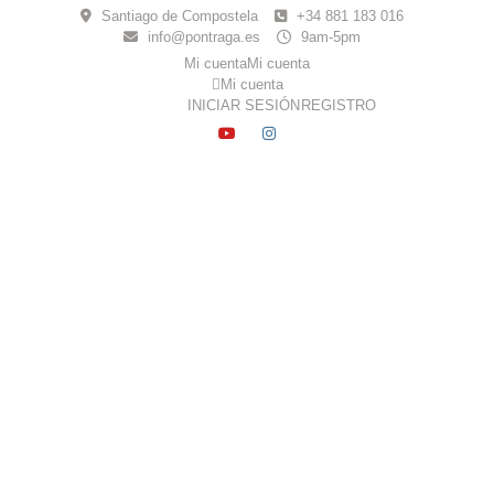
Skip
Santiago de Compostela
+34 881 183 016
to
info@pontraga.es
9am-5pm
content
Mi cuenta
Mi cuenta
Mi cuenta
INICIAR SESIÓN
REGISTRO
YOUTUBE
INSTAGRAM