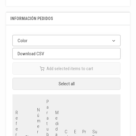
INFORMACIÓN PEDIDOS
Color
Download CSV
Add selected items to cart
Select all
P
a
N
R
r
M
ú
e
a
e
m
f
t
di
e
e
u
d
r
C
E
Pr
Su
r
b
a