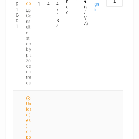
n
€
1
do
9
1
4
4
gn
c
(s
1
x
In
o
/I
0-
1
Co
V
0
3
ns
A)
1
4
ult
e
st
oc
k y
pla
zo
de
en
tre
ga
Un
ida
d(
es
)
dis
po