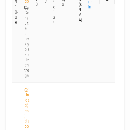
do
9
2
4
gn
0
o
(s
1
x
In
/I
0-
1
Co
V
0
3
ns
A)
8
4
ult
e
st
oc
k y
pla
zo
de
en
tre
ga
Un
ida
d(
es
)
dis
po