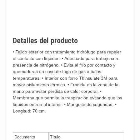
Referencia
Disp.
Talla
Color
L
Detalles del producto
Referencia
Disp.
Talla
Color
L
• Tejido exterior con tratamiento hidrófugo para repeler
el contacto con líquidos. • Adecuado para trabajo con
presencia de nitrógeno. • Evita el frío por contacto y
quemaduras en caso de fuga de gas a bajas
Unidad(es)
temperaturas. • Interior con forro Thinsulate 3M para
disponible(s)
mayor aislamiento térmico. • Franela en la zona de la
bajo pedido
528EXTREM/8M
mano para evitar pérdida de calor corporal. •
8/M
Azul
7
Membrana que permite la traspiración evitando que los
Consulte
líquidos entren al interior. • Manguito de seguridad. •
stock y
Longitud: 70 cm.
plazo de
entrega
Documento
Título
Unidad(es)