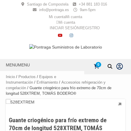
Skip
Santiago de Compostela
+34 881 183 016
to
info@pontraga.es
9am-5pm
content
Mi cuenta
Mi cuenta
Mi cuenta
INICIAR SESIÓN
REGISTRO
YOUTUBE
INSTAGRAM
MENU
MENU
0
Inicio
/
Productos
/
Equipos e
Instrumentación
/
Enfriamiento
/
Accesorios refrigeración y
congelación
/ Guante criogénico para frío extremo de 70cm de
longitud 528XTREM, TOMÁS BODERO®
Guante criogénico para frío extremo de
70cm de longitud 528XTREM, TOMÁS