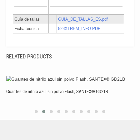
disponible(s)
bajo pedido
528EXTREM/9L
9/L
Azul
7
Guía de tallas
GUIA_DE_TALLAS_ES.pdf
Consulte
Ficha técnica
528XTREM_INFO.PDF
stock y
plazo de
entrega
RELATED PRODUCTS
Unidad(es)
disponible(s)
bajo pedido
528EXTREM/10XL
10/XL
Azul
7
Guantes de nitrilo azul sin polvo Flash, SANTEX® GD21B
G
Consulte
stock y
plazo de
entrega