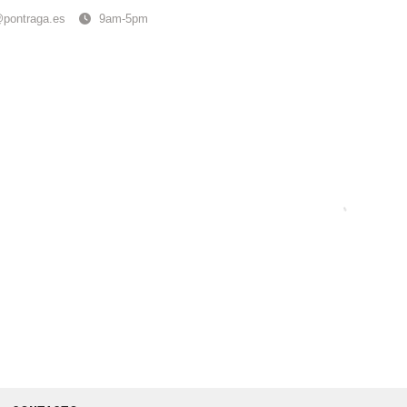
@pontraga.es
9am-5pm