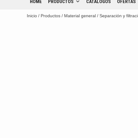
HOME
PRODUCTOS
CATÁLOGOS
OFERTAS
Inicio
/
Productos
/
Material general
/
Separación y filtrac