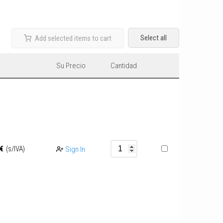
Select all
Add selected items to cart
Su Precio
Cantidad
€
(s/IVA)
Sign In