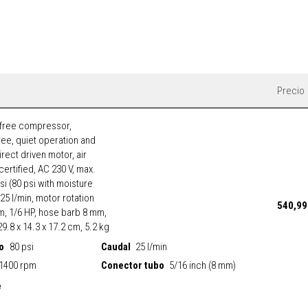
Precio
 free compressor,
ee, quiet operation and
irect driven motor, air
E certified, AC 230 V, max.
i (80 psi with moisture
 25 l/min, motor rotation
540,99
, 1/6 HP, hose barb 8 mm,
29.8 x 14.3 x 17.2 cm, 5.2 kg
o
Caudal
80 psi
25 l/min
Conector tubo
1400 rpm
5/16 inch (8 mm)
e