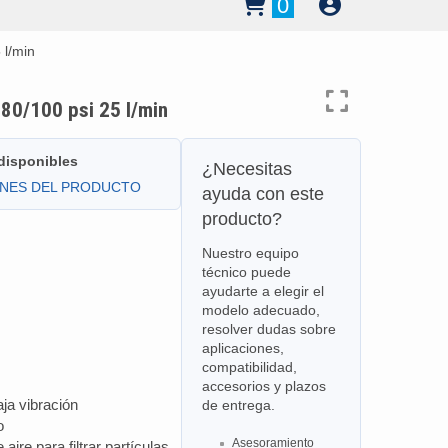
0
 l/min
80/100 psi 25 l/min
 disponibles
¿Necesitas
ONES DEL PRODUCTO
ayuda con este
producto?
Nuestro equipo
técnico puede
ayudarte a elegir el
modelo adecuado,
resolver dudas sobre
aplicaciones,
compatibilidad,
accesorios y plazos
ja vibración
de entrega.
o
Asesoramiento
 aire para filtrar partículas,