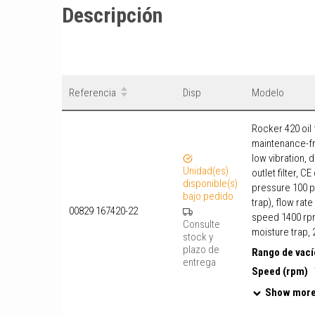
Descripción
Referencia
Disp
Modelo
Rocker 420 oil
maintenance-fr
low vibration, d
Unidad(es)
outlet filter, C
disponible(s)
pressure 100 ps
bajo pedido
trap), flow rate
00829 167420-22
speed 1400 rpm
Consulte
moisture trap, 
stock y
plazo de
Rango de vací
entrega
Speed (rpm)
Show mor