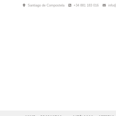
Skip
Santiago de Compostela
+34 881 183 016
info
to
content