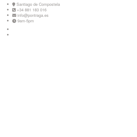
Skip
Santiago de Compostela
to
+34 881 183 016
content
info@pontraga.es
9am-5pm
Youtube
Instagram