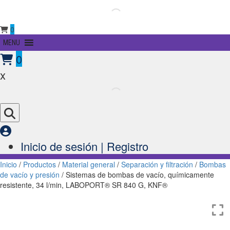
0
Primary
MENU
Menu
0
x
Inicio de sesión | Registro
Inicio
/
Productos
/
Material general
/
Separación y filtración
/
Bombas
de vacío y presión
/ Sistemas de bombas de vacío, químicamente
resistente, 34 l/min, LABOPORT® SR 840 G, KNF®