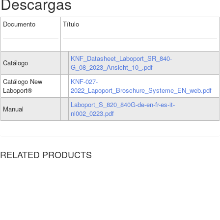
Descargas
Documento
Título
KNF_Datasheet_Laboport_SR_840-
Catálogo
G_08_2023_Ansicht_10_.pdf
Catálogo New
KNF-027-
Laboport®
2022_Lapoport_Broschure_Systeme_EN_web.pdf
Laboport_S_820_840G-de-en-fr-es-it-
Manual
nl002_0223.pdf
RELATED PRODUCTS