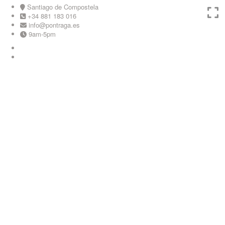
Skip
Santiago de Compostela
to
+34 881 183 016
content
info@pontraga.es
9am-5pm
Youtube
Instagram