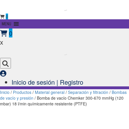
0
Primary
MENU
Menu
0
x
Inicio de sesión | Registro
Inicio
/
Productos
/
Material general
/
Separación y filtración
/
Bombas
de vacío y presión
/ Bomba de vacío Chemker 300-670 mmHg (120
mbar) 18 l/min químicamente resistente (PTFE)