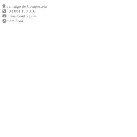
Skip
Santiago de Compostela
to
+34 881 183 016
content
info@pontraga.es
9am-5pm
Youtube
Instagram