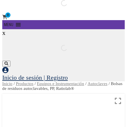
0
Primary
MENU
Menu
x
Inicio de sesión | Registro
Inicio
/
Productos
/
Equipos e Instrumentación
/
Autoclaves
/ Bolsas
de residuos autoclavables, PP, Ratiolab®