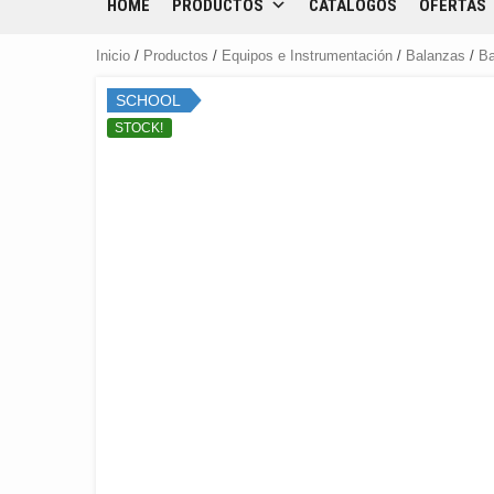
HOME
PRODUCTOS
CATÁLOGOS
OFERTAS
Inicio
/
Productos
/
Equipos e Instrumentación
/
Balanzas
/
Ba
SCHOOL
STOCK!