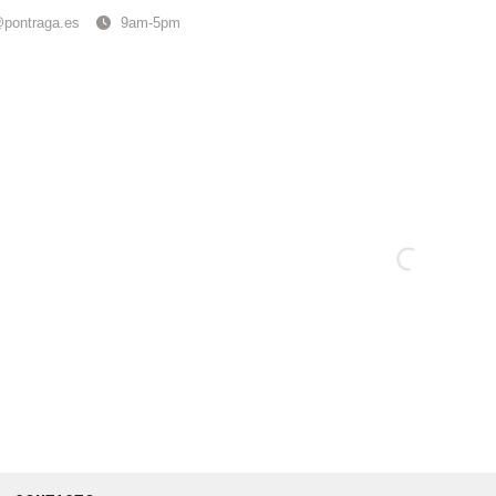
@pontraga.es
9am-5pm