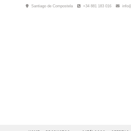
Skip
Santiago de Compostela
+34 881 183 016
info
to
content