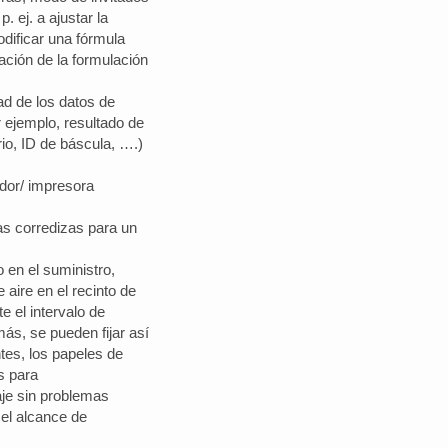
. ej. a ajustar la
odificar una fórmula
ación de la formulación
ad de los datos de
 ejemplo, resultado de
io, ID de báscula, ….)
ador/ impresora
as corredizas para un
o en el suministro,
 aire en el recinto de
 el intervalo de
ás, se pueden fijar así
es, los papeles de
s para
aje sin problemas
 el alcance de