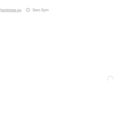
@pontraga.es
9am-5pm