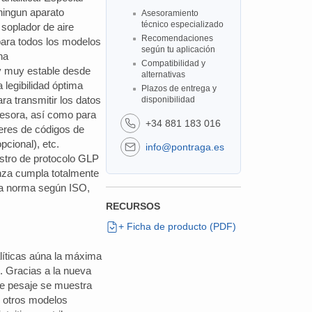
ningun aparato
Asesoramiento
técnico especializado
 soplador de aire
Recomendaciones
para todos los modelos
según tu aplicación
ha
Compatibilidad y
y muy estable desde
alternativas
 legibilidad óptima
Plazos de entrega y
a transmitir los datos
disponibilidad
resora, así como para
+34 881 183 016
eres de códigos de
pcional), etc.
info@pontraga.es
stro de protocolo
GLP
anza cumpla totalmente
 la norma según ISO,
RECURSOS
+ Ficha de producto (PDF)
líticas aúna la máxima
. Gracias a la nueva
 de pesaje se muestra
r otros modelos