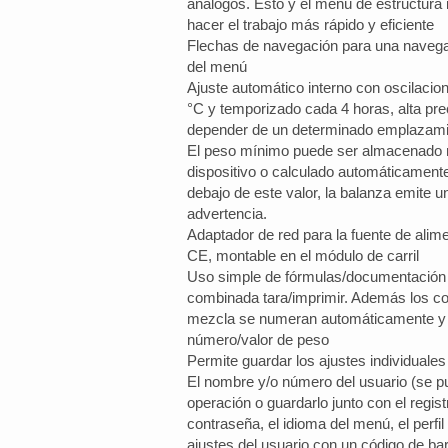
análogos. Esto y el menú de estructura i
hacer el trabajo más rápido y eficiente
Flechas de navegación para una naveg
del menú
Ajuste automático interno con oscilacio
°C y temporizado cada 4 horas, alta pre
depender de un determinado emplazam
El peso mínimo puede ser almacenado 
dispositivo o calculado automáticament
debajo de este valor, la balanza emite 
advertencia.
Adaptador de red para la fuente de ali
CE, montable en el módulo de carril
Uso simple de fórmulas/documentación 
combinada tara/imprimir. Además los c
mezcla se numeran automáticamente y
número/valor de peso
Permite guardar los ajustes individuales
El nombre y/o número del usuario (se p
operación o guardarlo junto con el regist
contraseña, el idioma del menú, el perfil 
ajustes del usuario con un código de ba