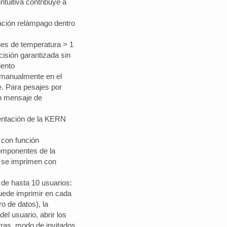
ntuitiva contribuye a
ación relámpago dentro
nes de temperatura > 1
cisión garantizada sin
iento
manualmente en el
e. Para pesajes por
un mensaje de
mentación de la KERN
con función
omponentes de la
 se imprimen con
 de hasta 10 usuarios:
uede imprimir en cada
ro de datos), la
del usuario, abrir los
rras, modo de invitados