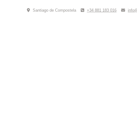
Skip
to
Santiago de Compostela
+34 881 183 016
info
content