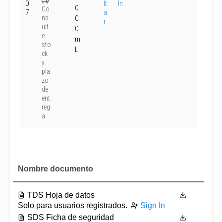
0
lt
In
0
Co
7
a
ns
0
r
ult
0
e
m
sto
L
ck
y
pla
zo
de
ent
reg
a
Nombre documento
TDS Hoja de datos
Solo para usuarios registrados.
Sign In
SDS Ficha de seguridad