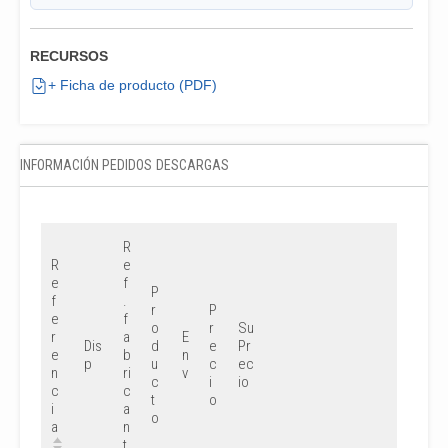
RECURSOS
+ Ficha de producto (PDF)
INFORMACIÓN PEDIDOS
DESCARGAS
R
R
e
e
f
P
f
.
r
P
e
f
o
r
Su
r
a
E
Dis
d
e
Pr
e
b
n
p
u
c
ec
n
ri
v
c
i
io
c
c
t
o
i
a
o
a
n
t