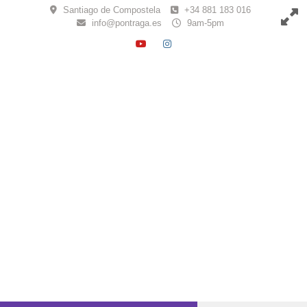
Skip
Santiago de Compostela
+34 881 183 016
to
info@pontraga.es
9am-5pm
content
YOUTUBE
INSTAGRAM