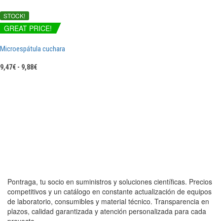
STOCK!
GREAT PRICE!
Microespátula cuchara
Rango
9,47
€
-
9,88
€
de
precios:
desde
9,47€
hasta
9,88€
Pontraga, tu socio en suministros y soluciones científicas. Precios
competitivos y un catálogo en constante actualización de equipos
de laboratorio, consumibles y material técnico. Transparencia en
plazos, calidad garantizada y atención personalizada para cada