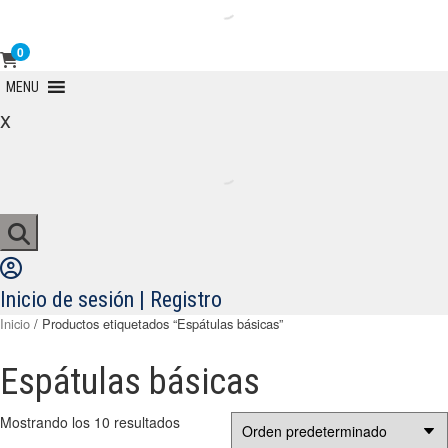
0
Primary
MENU
Menu
x
Inicio de sesión | Registro
Inicio
/ Productos etiquetados “Espátulas básicas”
Espátulas básicas
Mostrando los 10 resultados