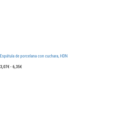
Espátula de porcelana con cuchara, HDN
Rango
3,07
€
-
6,35
€
de
precios:
desde
3,07€
hasta
6,35€