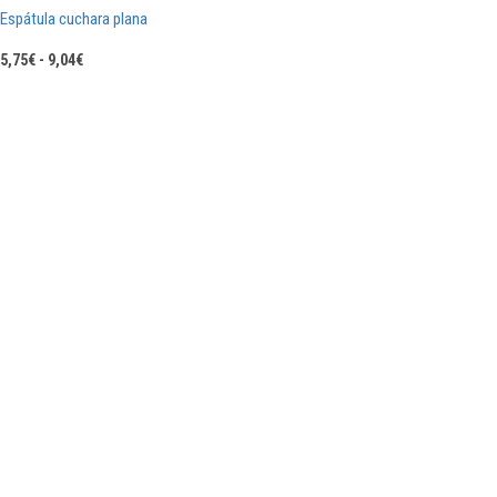
Espátula cuchara plana
Rango
5,75
€
-
9,04
€
de
precios:
desde
5,75€
hasta
9,04€