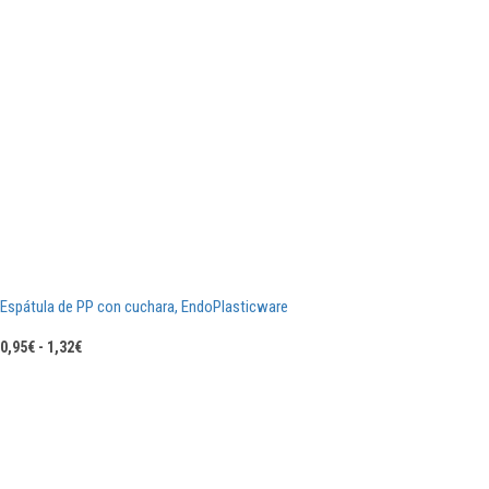
Espátula de PP con cuchara, EndoPlasticware
Rango
0,95
€
-
1,32
€
de
precios:
desde
0,95€
hasta
1,32€