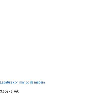
Espátula con mango de madera
Rango
3,50
€
-
5,76
€
de
precios:
desde