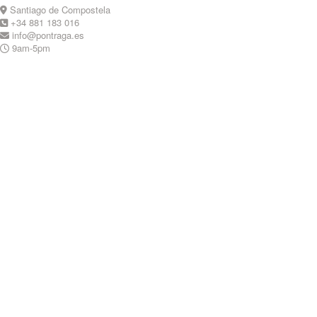
Skip
Santiago de Compostela
to
+34 881 183 016
content
info@pontraga.es
9am-5pm
Youtube
Instagram