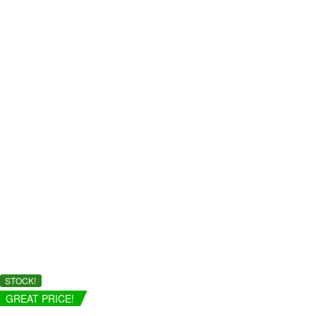
3,50€
hasta
5,76€
STOCK!
GREAT PRICE!