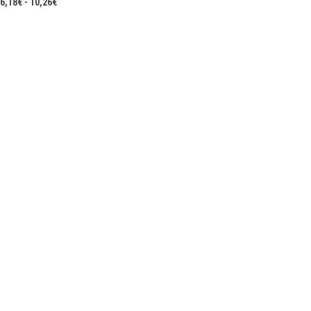
Rango
6,18
€
-
10,26
€
de
precios:
desde
6,18€
hasta
10,26€