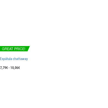
GREAT PRICE!
Espátula chattaway
Rango
7,79
€
-
10,06
€
de
precios:
desde
7,79€
hasta
10,06€