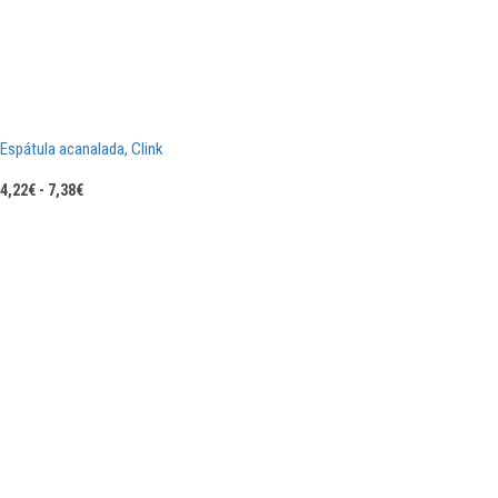
Espátula acanalada, Clink
Rango
4,22
€
-
7,38
€
de
precios:
desde
4,22€
hasta
7,38€