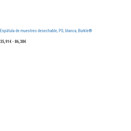
Espátula de muestreo desechable, PS, blanca, Bürkle®
Rango
35,91
€
-
86,38
€
de
precios:
desde
35,91€
hasta
86,38€