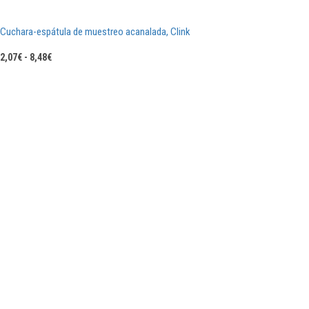
Cuchara-espátula de muestreo acanalada, Clink
Rango
2,07
€
-
8,48
€
de
precios:
desde
2,07€
hasta
8,48€