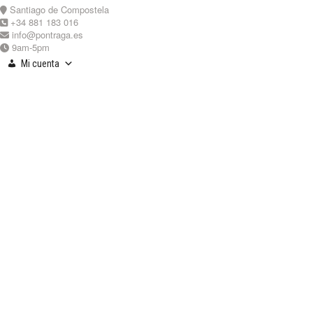
Skip
Santiago de Compostela
to
+34 881 183 016
content
info@pontraga.es
9am-5pm
Mi cuenta
Youtube
Instagram