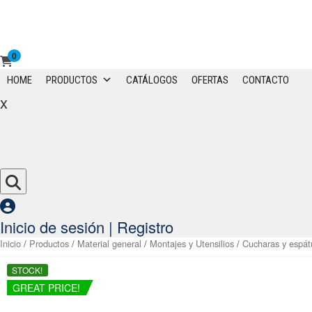
0
Primary
HOME
PRODUCTOS
CATÁLOGOS
OFERTAS
CONTACTO
Menu
x
Inicio de sesión | Registro
Inicio
/
Productos
/
Material general
/
Montajes y Utensilios
/
Cucharas y espát
STOCK!
GREAT PRICE!