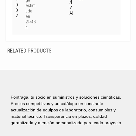
ga
/I
0-
estim
V
0
ada
A)
2
en
24/48
h
RELATED PRODUCTS
Pontraga, tu socio en suministros y soluciones científicas.
Precios competitivos y un catálogo en constante
actualización de equipos de laboratorio, consumibles y
material técnico. Transparencia en plazos, calidad
garantizada y atención personalizada para cada proyecto