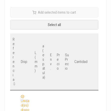
Add selected items to cart
Select all
R
e
a
f
(
e
L
e
E
Pr
Su
r
(
s
n
e
Pr
e
m
Disp
Cantidad
p
v
ci
ec
n
m
át
.
o
io
c
)
ul
i
a)
a
Unida
d(es)
dispo