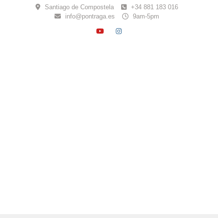
Skip
Santiago de Compostela
+34 881 183 016
to
info@pontraga.es
9am-5pm
content
YOUTUBE
INSTAGRAM