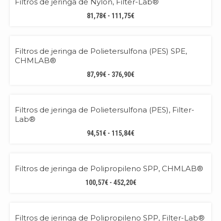
Filtros de jeringa de Nylon, Filter-Lab®
RANGO
81,78
€
-
111,75
€
DE
PRECIOS:
PREMIUM
DESDE
Filtros de jeringa de Polietersulfona (PES) SPE,
81,78€
CHMLAB®
HASTA
RANGO
87,99
€
-
376,90
€
111,75€
DE
PRECIOS:
BEST QUALITY!
DESDE
Filtros de jeringa de Polietersulfona (PES), Filter-
87,99€
Lab®
HASTA
RANGO
94,51
€
-
115,84
€
376,90€
DE
PRECIOS:
PREMIUM
DESDE
Filtros de jeringa de Polipropileno SPP, CHMLAB®
94,51€
RANGO
100,57
€
-
452,20
€
HASTA
DE
115,84€
PRECIOS:
BEST QUALITY!
DESDE
Filtros de jeringa de Polipropileno SPP, Filter-Lab®