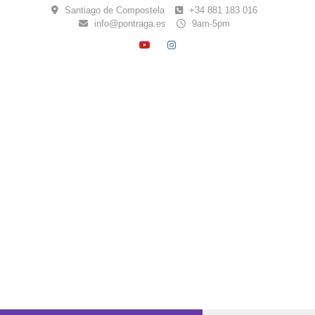
Skip
Santiago de Compostela
+34 881 183 016
to
info@pontraga.es
9am-5pm
content
YOUTUBE
INSTAGRAM