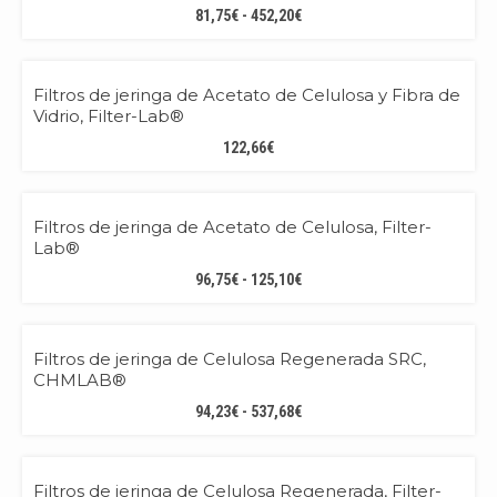
RANGO
81,75
€
-
452,20
€
DE
PRECIOS:
PREMIUM
DESDE
Filtros de jeringa de Acetato de Celulosa y Fibra de
81,75€
Vidrio, Filter-Lab®
HASTA
122,66
€
452,20€
BEST QUALITY!
Filtros de jeringa de Acetato de Celulosa, Filter-
Lab®
RANGO
96,75
€
-
125,10
€
DE
PRECIOS:
PREMIUM
DESDE
Filtros de jeringa de Celulosa Regenerada SRC,
96,75€
CHMLAB®
HASTA
RANGO
94,23
€
-
537,68
€
125,10€
DE
PRECIOS:
BEST QUALITY!
DESDE
Filtros de jeringa de Celulosa Regenerada, Filter-