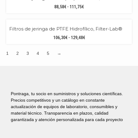
100,57€
RANGO
88,58
€
-
111,75
€
HASTA
DE
452,20€
PRECIOS:
BEST QUALITY!
DESDE
Filtros de jeringa de PTFE Hidrofílico, Filter-Lab®
88,58€
RANGO
106,30
€
-
129,48
€
HASTA
DE
111,75€
PRECIOS:
1
2
3
4
5
→
DESDE
106,30€
HASTA
129,48€
Pontraga, tu socio en suministros y soluciones científicas.
Precios competitivos y un catálogo en constante
actualización de equipos de laboratorio, consumibles y
material técnico. Transparencia en plazos, calidad
garantizada y atención personalizada para cada proyecto