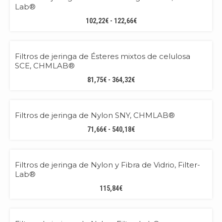
94,23€
Lab®
HASTA
RANGO
102,22
€
-
122,66
€
537,68€
DE
PRECIOS:
PREMIUM
DESDE
Filtros de jeringa de Ésteres mixtos de celulosa
102,22€
SCE, CHMLAB®
HASTA
RANGO
81,75
€
-
364,32
€
122,66€
DE
PRECIOS:
PREMIUM
DESDE
Filtros de jeringa de Nylon SNY, CHMLAB®
81,75€
RANGO
71,66
€
-
540,18
€
HASTA
DE
364,32€
PRECIOS:
BEST QUALITY!
DESDE
Filtros de jeringa de Nylon y Fibra de Vidrio, Filter-
71,66€
Lab®
HASTA
115,84
€
540,18€
BEST QUALITY!