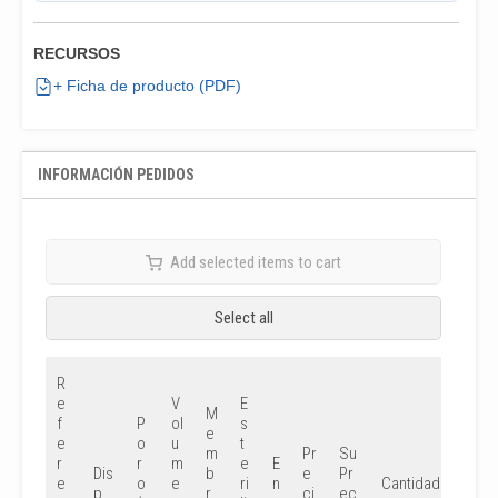
RECURSOS
+ Ficha de producto (PDF)
INFORMACIÓN PEDIDOS
Add selected items to cart
Select all
R
e
V
E
M
f
P
ol
s
e
e
o
u
t
m
Pr
Su
r
r
m
e
E
Dis
b
e
Pr
e
o
e
ri
n
Cantidad
p.
r
ci
ec