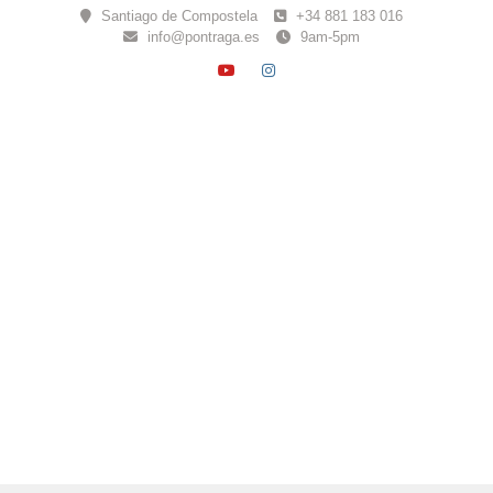
Skip
Santiago de Compostela
+34 881 183 016
to
info@pontraga.es
9am-5pm
content
YOUTUBE
INSTAGRAM