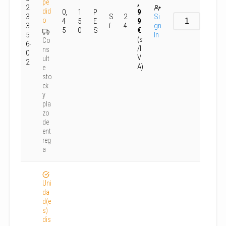
pe
,
2
did
0,
1
P
9
3
S
2
Si
o
4
5
E
9
3
í
4
gn
5
0
S
€
5
In
(s
Co
6-
/I
ns
0
V
ult
2
A)
e
sto
ck
y
pla
zo
de
ent
reg
a
Uni
da
d(e
s)
dis