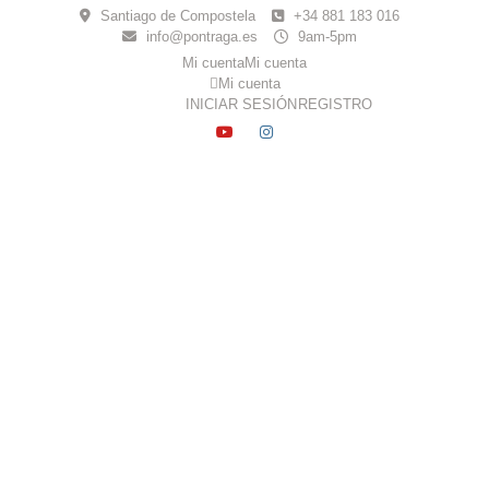
Skip
Santiago de Compostela
+34 881 183 016
to
info@pontraga.es
9am-5pm
content
Mi cuenta
Mi cuenta
Mi cuenta
INICIAR SESIÓN
REGISTRO
YOUTUBE
INSTAGRAM