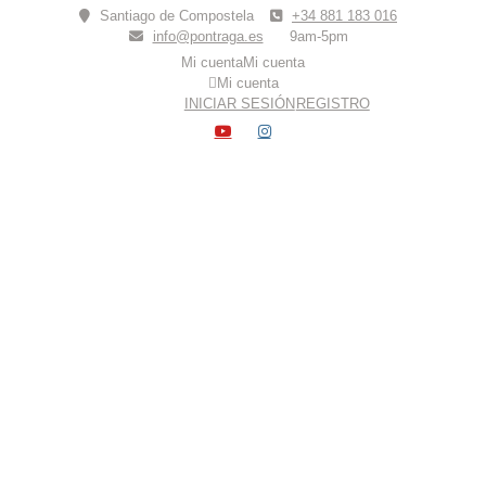
Skip
Santiago de Compostela
+34 881 183 016
to
info@pontraga.es
9am-5pm
content
Mi cuenta
Mi cuenta
Mi cuenta
INICIAR SESIÓN
REGISTRO
YOUTUBE
INSTAGRAM