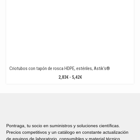
Criotubos con tapón de rosca HDPE, estériles, Astik’s®
RANGO
2,83
€
-
5,42
€
DE
PRECIOS:
DESDE
2,83€
HASTA
5,42€
Pontraga, tu socio en suministros y soluciones científicas.
Precios competitivos y un catálogo en constante actualización
de equipos de laboratorio, consumibles y material técnico.