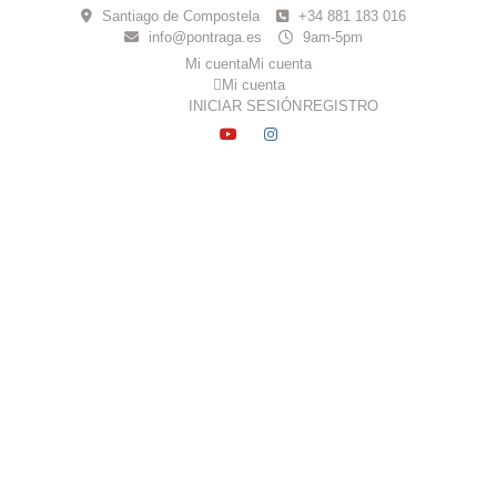
Skip
Santiago de Compostela
+34 881 183 016
to
info@pontraga.es
9am-5pm
content
Mi cuenta
Mi cuenta
Mi cuenta
INICIAR SESIÓN
REGISTRO
YOUTUBE
INSTAGRAM