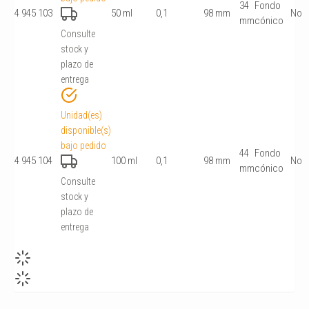
34
Fondo
4 945 103
50 ml
0,1
98 mm
No
mm
cónico
Consulte
stock y
plazo de
entrega
Unidad(es)
disponible(s)
bajo pedido
44
Fondo
4 945 104
100 ml
0,1
98 mm
No
mm
cónico
Consulte
stock y
plazo de
entrega