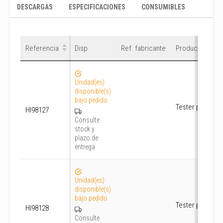
DESCARGAS
ESPECIFICACIONES
CONSUMIBLES
Referencia
Referencia
Disp
Disp
Ref. fabricante
Ref. fabricante
Producto
Producto
Unidad(es)
disponible(s)
bajo pedido
Tester pH/Temp
HI98127
Consulte
stock y
plazo de
entrega
Unidad(es)
disponible(s)
bajo pedido
Tester pH/Temp
HI98128
Consulte