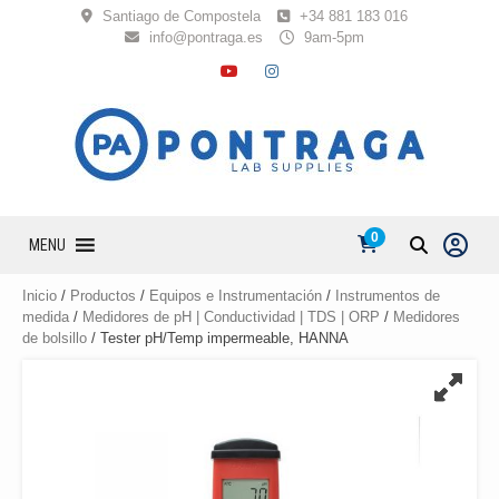
Skip
Santiago de Compostela
+34 881 183 016
to
info@pontraga.es
9am-5pm
content
YOUTUBE
INSTAGRAM
0
MENU
Inicio
/
Productos
/
Equipos e Instrumentación
/
Instrumentos de
medida
/
Medidores de pH | Conductividad | TDS | ORP
/
Medidores
de bolsillo
/ Tester pH/Temp impermeable, HANNA