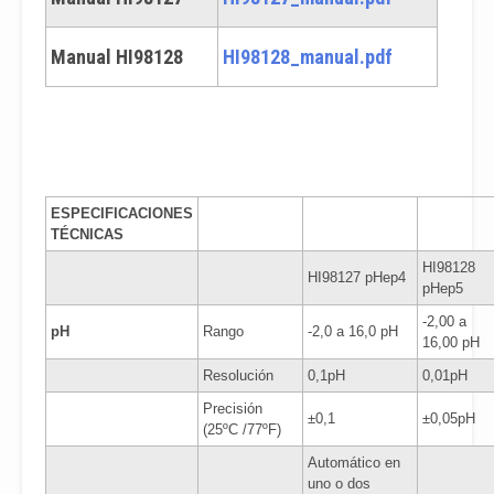
Manual HI98128
HI98128_manual.pdf
ESPECIFICACIONES
TÉCNICAS
HI98128
HI98127 pHep4
pHep5
-2,00 a
pH
Rango
-2,0 a 16,0 pH
16,00 pH
Resolución
0,1pH
0,01pH
Precisión
±0,1
±0,05pH
(25ºC /77ºF)
Automático en
uno o dos