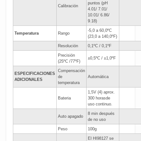
puntos (pH
Calibración
4.01/ 7.01/
10.01/ 6.86/
9.18)
-5,0 a 60,0ºC
Temperatura
Rango
(23,0 a 140,0ºF)
Resolución
0,1ºC / 0,1ºF
Precisión
±0,5ºC / ±1,0ºF
(25ºC /77ºF)
Compensación
ESPECIFICACIONES
de
Automática
ADICIONALES
temperatura
1,5V (4) aprox.
Bateria
300 horasde
uso continuo.
8 min después
Auto apagado
de no uso
Peso
100g
El HI98127 se