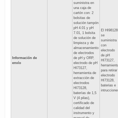
suministra en
una caja de
cartón con: 2
bolsitas de
solución tampón
pH 4.01 y pH
El HI98128
7.01, 1 bolsita
se
de solución de
suministra
limpieza y de
con
almacenamiento
electrodo
de electrodos
de pH
Información de
de pH y ORP,
HI73127,
envío
electrodo de pH
herramient
HI73127,
para retirar
herramienta de
electrodo
extracción de
HI73128,
electrodos
baterias e
HI73128,
intruccione
baterías de 1,5
V (4 pilas),
certificado de
calidad del
instrumento y
manual de