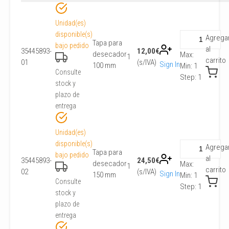
Unidad(es)
disponible(s)
Agrega
Tapa para
bajo pedido
al
35445893-
12,00
€
desecador
Max:
1
carrito
01
(s/IVA)
Sign In
100 mm
Min:
1
Consulte
Step:
1
stock y
plazo de
entrega
Unidad(es)
disponible(s)
Agrega
Tapa para
bajo pedido
al
35445893-
24,50
€
desecador
Max:
1
carrito
02
(s/IVA)
Sign In
150 mm
Min:
1
Consulte
Step:
1
stock y
plazo de
entrega