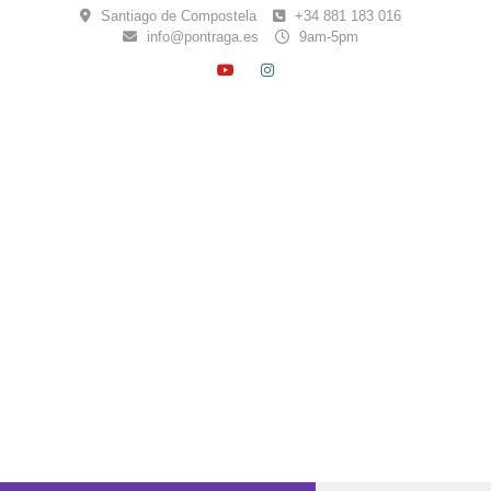
Skip
Santiago de Compostela
+34 881 183 016
to
info@pontraga.es
9am-5pm
content
YOUTUBE
INSTAGRAM