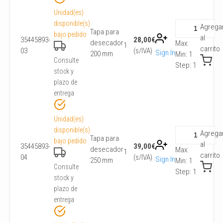
Unidad(es)
disponible(s)
Agrega
Tapa para
bajo pedido
al
35445893-
28,00
€
desecador
Max:
1
carrito
03
(s/IVA)
Sign In
200 mm
Min:
1
Consulte
Step:
1
stock y
plazo de
entrega
Unidad(es)
disponible(s)
Agrega
Tapa para
bajo pedido
al
35445893-
39,00
€
desecador
Max:
1
carrito
04
(s/IVA)
Sign In
250 mm
Min:
1
Consulte
Step:
1
stock y
plazo de
entrega