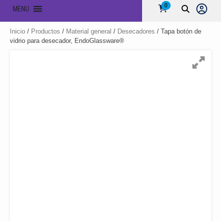
0
MENU
Inicio
/
Productos
/
Material general
/
Desecadores
/ Tapa botón de
vidrio para desecador, EndoGlassware®