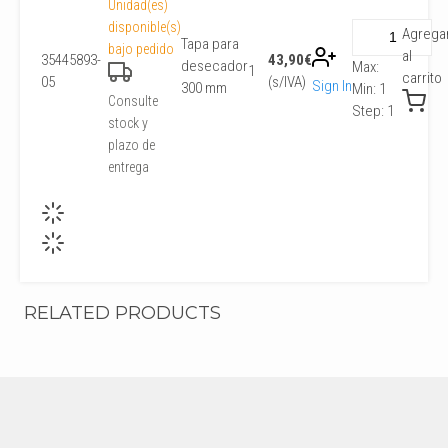
Unidad(es)
disponible(s)
Agrega
Tapa para
bajo pedido
al
35445893-
43,90
€
desecador
Max:
1
carrito
05
(s/IVA)
Sign In
300 mm
Min:
1
Consulte
Step:
1
stock y
plazo de
entrega
RELATED PRODUCTS