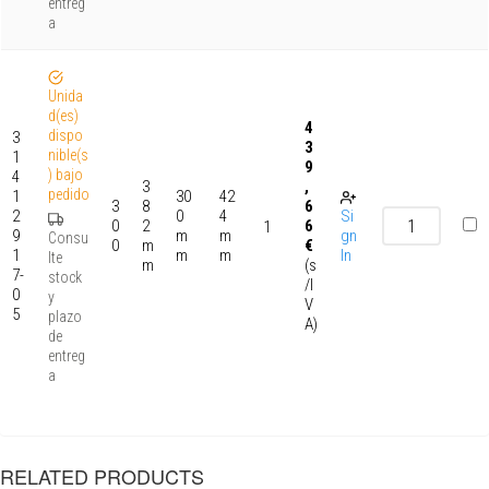
entreg
a
Unida
d(es)
4
dispo
3
3
nible(s
1
9
) bajo
4
3
,
pedido
1
30
42
3
8
6
2
0
4
Si
0
2
6
1
9
m
m
gn
Consu
0
m
€
1
m
m
In
lte
m
(s
7-
stock
/I
0
y
V
5
plazo
A)
de
entreg
a
RELATED PRODUCTS