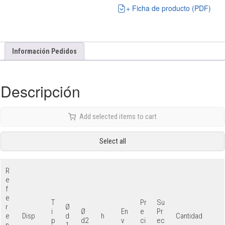
+ Ficha de producto (PDF)
Información Pedidos
Descripción
Add selected items to cart
Select all
R
e
f
e
T
Pr
Su
r
Ø
i
Ø
En
e
Pr
e
d
Disp
h
Cantidad
p
d2
v
ci
ec