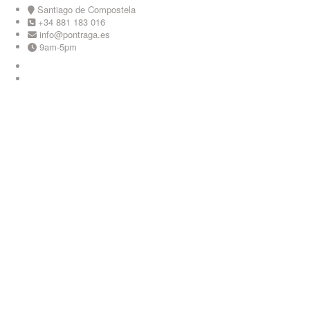
Skip
Santiago de Compostela
to
+34 881 183 016
content
info@pontraga.es
9am-5pm
Youtube
Instagram