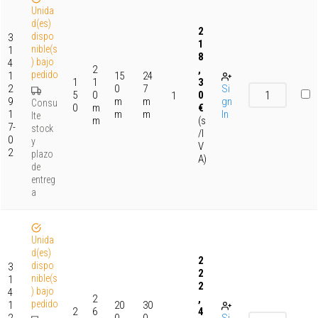
Unida
d(es)
2
dispo
3
1
nible(s
1
8
) bajo
4
2
,
pedido
1
15
24
1
1
3
2
0
7
Si
5
0
0
1
9
m
m
gn
Consu
0
m
€
1
m
m
In
lte
m
(s
7-
stock
/I
0
y
V
2
plazo
A)
de
entreg
a
Unida
d(es)
2
dispo
3
2
nible(s
1
2
) bajo
4
2
,
pedido
1
20
30
2
6
4