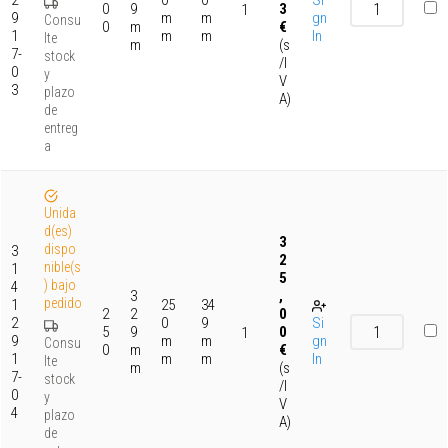
2
0
0
Si
0
9
3
1
9
m
m
gn
Consu
0
m
€
1
m
m
In
lte
m
(s
7-
stock
/I
0
y
V
3
plazo
A)
de
entreg
a
Unida
d(es)
3
dispo
3
2
nible(s
1
5
) bajo
4
3
,
pedido
1
25
34
2
2
0
2
0
9
Si
5
9
0
1
9
m
m
gn
Consu
0
m
€
1
m
m
In
lte
m
(s
7-
stock
/I
0
y
V
4
plazo
A)
de