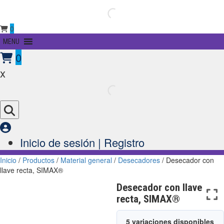
0
Primary
MENU
Menu
0
x
Inicio de sesión | Registro
Inicio
/
Productos
/
Material general
/
Desecadores
/ Desecador con
llave recta, SIMAX®
Desecador con llave
recta, SIMAX®
5 variaciones disponibles