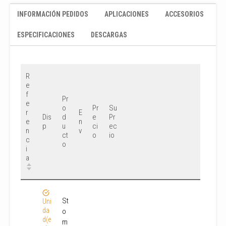
INFORMACIÓN PEDIDOS
APLICACIONES
ACCESORIOS
ESPECIFICACIONES
DESCARGAS
R
e
f
Pr
e
o
Pr
Su
r
E
Dis
d
e
Pr
e
n
p
u
ci
ec
n
v
ct
o
io
c
o
i
a
St
Uni
da
o
d(e
m