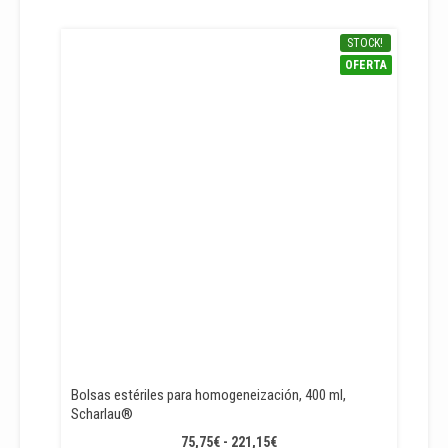
STOCK!
OFERTA
Bolsas estériles para homogeneización, 400 ml,
Scharlau®
RANGO
75,75
€
-
221,15
€