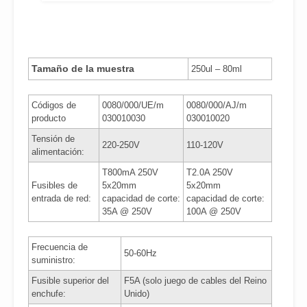
DE
PRECIOS:
DESDE
115,50€
HASTA
Tamaño de la muestra
250ul – 80ml
284,00€
Códigos de
0080/000/UE/m
0080/000/AJ/m
producto
030010030
030010020
Tensión de
220-250V
110-120V
alimentación:
T800mA 250V
T2.0A 250V
Fusibles de
5x20mm
5x20mm
entrada de red:
capacidad de corte:
capacidad de corte:
35A @ 250V
100A @ 250V
Frecuencia de
50-60Hz
suministro:
Fusible superior del
F5A (solo juego de cables del Reino
enchufe:
Unido)