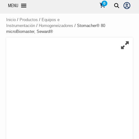
0
MENU
Inicio
/
Productos
/
Equipos e
Instrumentación
/
Homogeneizadores
/ Stomacher® 80
microBiomaster, Seward®