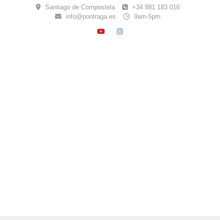
Skip
Santiago de Compostela
+34 881 183 016
to
info@pontraga.es
9am-5pm
content
YOUTUBE
INSTAGRAM