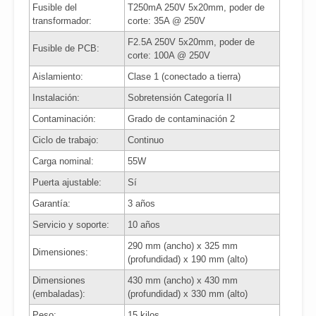
Fusible del
T250mA 250V 5x20mm, poder de
transformador:
corte: 35A @ 250V
F2.5A 250V 5x20mm, poder de
Fusible de PCB:
corte: 100A @ 250V
Aislamiento:
Clase 1 (conectado a tierra)
Instalación:
Sobretensión Categoría II
Contaminación:
Grado de contaminación 2
Ciclo de trabajo:
Continuo
Carga nominal:
55W
Puerta ajustable:
Sí
Garantía:
3 años
Servicio y soporte:
10 años
290 mm (ancho) x 325 mm
Dimensiones:
(profundidad) x 190 mm (alto)
Dimensiones
430 mm (ancho) x 430 mm
(embaladas):
(profundidad) x 330 mm (alto)
Peso:
15 kilos