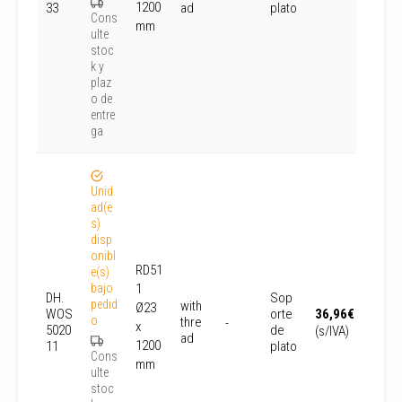
1200
33
ad
plato
Cons
mm
ulte
stoc
k y
plaz
o de
entre
ga
Unid
ad(e
s)
disp
onibl
RD51
e(s)
bajo
1
DH.
Sop
pedid
with
Ø23
WOS
orte
36,96
€
o
thre
-
x
5020
de
(s/IVA)
ad
1200
11
plato
Cons
mm
ulte
stoc