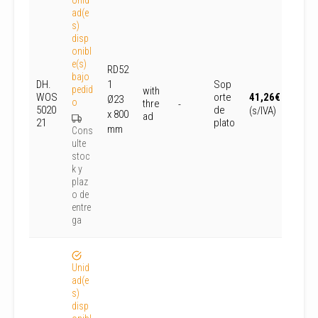
Unid
ad(e
s)
disp
onibl
e(s)
RD52
bajo
DH.
1
Sop
pedid
with
WOS
orte
41,26
€
Ø23
o
thre
-
5020
de
(s/IVA)
x 800
ad
21
plato
mm
Cons
ulte
stoc
k y
plaz
o de
entre
ga
Unid
ad(e
s)
disp