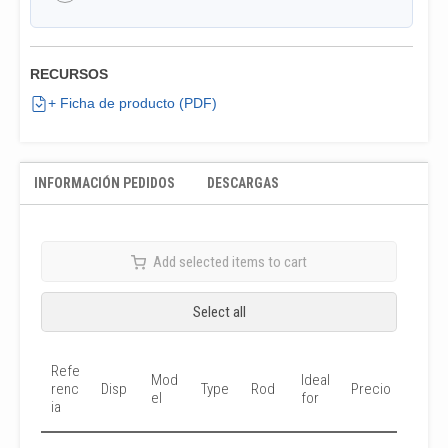
RECURSOS
+ Ficha de producto (PDF)
INFORMACIÓN PEDIDOS
DESCARGAS
Add selected items to cart
Select all
Refe
Mod
Ideal
renc
Disp
Type
Rod
Precio
Su
el
for
ia