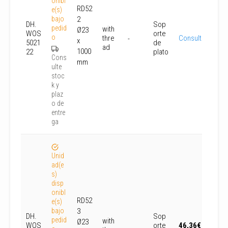
onibl
RD52
e(s)
bajo
2
DH.
Sop
pedid
with
Ø23
WOS
orte
o
thre
Consultar
-
x
5021
de
ad
1000
22
plato
Cons
mm
ulte
stoc
k y
plaz
o de
entre
ga
Unid
ad(e
s)
disp
onibl
RD52
e(s)
bajo
3
DH.
Sop
pedid
with
Ø23
WOS
orte
46,36
€