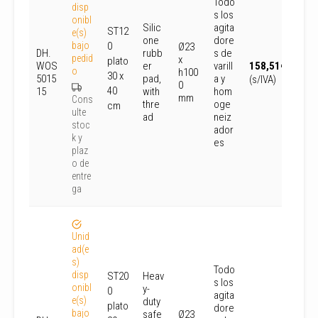
Todo
disp
s los
onibl
Silic
agita
ST12
e(s)
one
dore
bajo
0
Ø23
DH.
rubb
s de
pedid
x
plato
WOS
er
varill
158,51
€
o
h100
30 x
5015
pad,
a y
(s/IVA)
0
40
15
with
hom
mm
Cons
thre
oge
cm
ulte
ad
neiz
stoc
ador
k y
es
plaz
o de
entre
ga
Unid
ad(e
s)
Todo
disp
ST20
Heav
s los
onibl
y-
0
agita
e(s)
duty
plato
dore
bajo
safe
Ø23