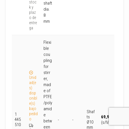
stoc
shaft
k y
dia.
plaz
8
o de
mm
entre
ga
Flexi
ble
cou
pling
for
stirr
Unid
er,
ad(e
mad
s)
e of
disp
PTFE
onibl
/poly
e(s)
bajo
amid
Shaf
pedid
1
e
ts
69,96
€
o
445
-
-
betw
Ø10
(s/IVA)
510
een
mm