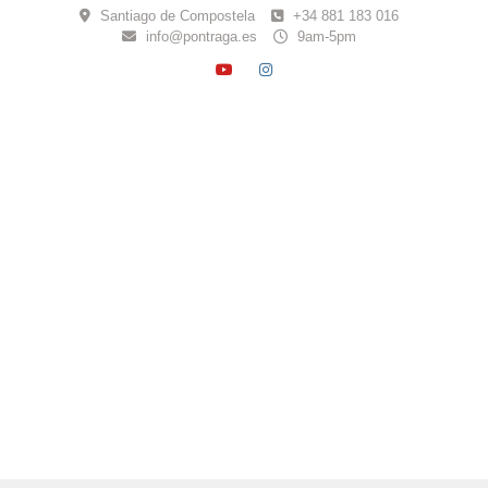
Skip
Santiago de Compostela
+34 881 183 016
to
info@pontraga.es
9am-5pm
content
YOUTUBE
INSTAGRAM