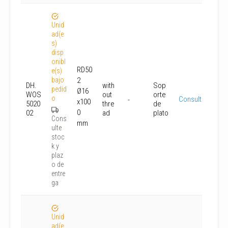
Unid
ad(e
s)
disp
onibl
RD50
e(s)
bajo
2
DH.
with
Sop
pedid
Ø16
WOS
out
orte
o
Consultar
-
x100
5020
thre
de
0
02
ad
plato
Cons
mm
ulte
stoc
k y
plaz
o de
entre
ga
Unid
ad(e