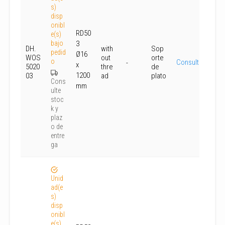
s)
disp
onibl
RD50
e(s)
bajo
3
DH.
with
Sop
pedid
Ø16
WOS
out
orte
o
Consultar
-
x
5020
thre
de
1200
03
ad
plato
Cons
mm
ulte
stoc
k y
plaz
o de
entre
ga
Unid
ad(e
s)
disp
onibl
e(s)