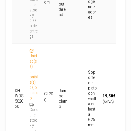
oge
cm
out
ulte
neiz
thre
stoc
ador
ad
k y
es
plaz
o de
entre
ga
Unid
ad(e
s)
disp
Sop
onibl
orte
e(s)
de
bajo
plato
DH.
Jum
pedid
con
CL20
WOS
bo
19,50
€
o
varill
-
0
5020
clam
(s/IVA)
a de
20
p
hast
Cons
a
ulte
Ø25
stoc
mm
k y
plaz