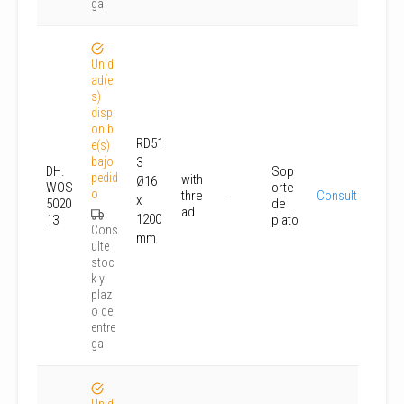
ga
Unid
ad(e
s)
disp
onibl
RD51
e(s)
bajo
3
DH.
Sop
pedid
with
Ø16
WOS
orte
o
thre
Consultar
-
x
5020
de
ad
1200
13
plato
Cons
mm
ulte
stoc
k y
plaz
o de
entre
ga