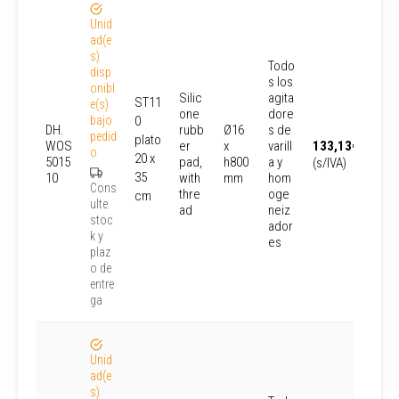
Unid
ad(e
s)
Todo
disp
s los
onibl
Silic
agita
ST11
e(s)
one
dore
bajo
0
DH.
rubb
Ø16
s de
pedid
plato
WOS
er
x
varill
133,13
€
o
20 x
5015
pad,
h800
a y
(s/IVA)
35
10
with
mm
hom
Cons
thre
oge
cm
ulte
ad
neiz
stoc
ador
k y
es
plaz
o de
entre
ga
Unid
ad(e
s)