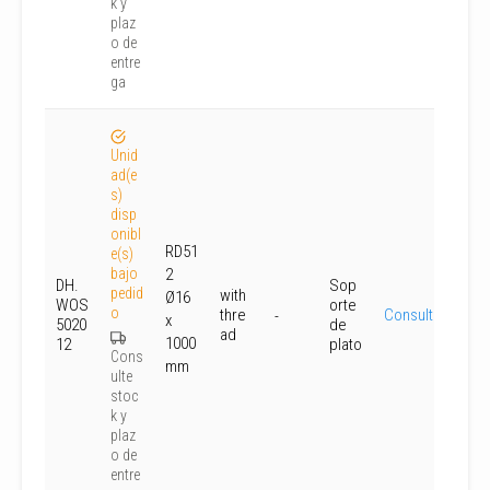
k y
plaz
o de
entre
ga
Unid
ad(e
s)
disp
onibl
RD51
e(s)
bajo
2
DH.
Sop
pedid
with
Ø16
WOS
orte
o
thre
Consultar
-
x
5020
de
ad
1000
12
plato
Cons
mm
ulte
stoc
k y
plaz
o de
entre