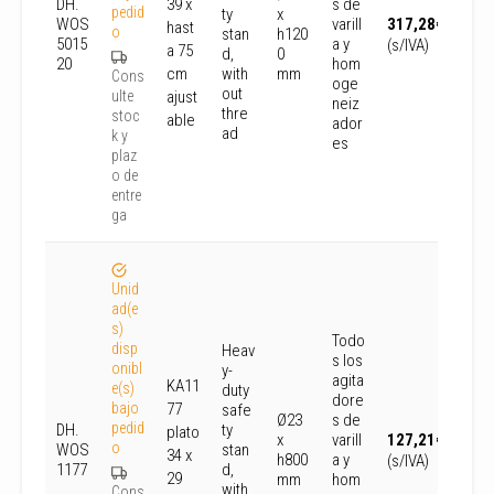
DH.
39 x
s de
pedid
ty
x
WOS
varill
317,28
€
hast
o
stan
h120
5015
a y
(s/IVA)
a 75
d,
0
20
hom
cm
with
mm
Cons
oge
out
ulte
ajust
neiz
thre
stoc
able
ador
ad
k y
es
plaz
o de
entre
ga
Unid
ad(e
s)
Todo
disp
Heav
s los
onibl
y-
agita
KA11
e(s)
duty
dore
bajo
77
safe
Ø23
s de
pedid
DH.
ty
plato
x
varill
127,21
€
o
WOS
stan
34 x
h800
a y
(s/IVA)
1177
d,
29
mm
hom
with
Cons