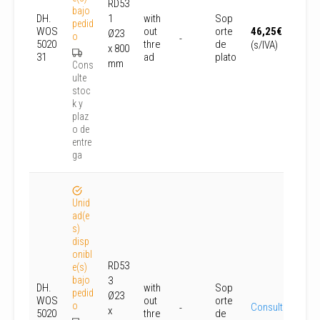
RD53
bajo
DH.
1
with
Sop
pedid
WOS
out
orte
46,25
€
Ø23
o
-
5020
thre
de
(s/IVA)
x 800
31
ad
plato
mm
Cons
ulte
stoc
k y
plaz
o de
entre
ga
Unid
ad(e
s)
disp
onibl
RD53
e(s)
bajo
3
DH.
with
Sop
pedid
Ø23
WOS
out
orte
o
Consultar
-
x
5020
thre
de