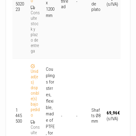
o
thre
-
x
5020
de
(s/IVA)
ad
1200
23
plato
Cons
mm
ulte
stoc
k y
plaz
o de
entre
ga
Cou
Unid
pling
ad(e
s for
s)
disp
stirr
onibl
es,
e(s)
flexi
bajo
ble,
pedid
1
Shaf
69,96
€
mad
o
445
ts Ø8
-
-
(s/IVA)
e of
500
mm
PTFE
Cons
ulte
, for