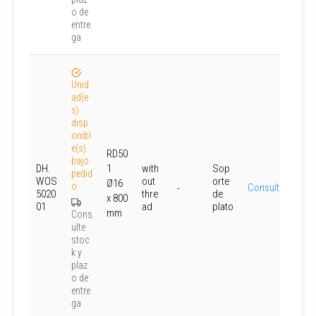
o de
entre
ga
Unid
ad(e
s)
disp
onibl
e(s)
RD50
bajo
DH.
1
with
Sop
pedid
WOS
out
orte
Ø16
o
Consultar
-
5020
thre
de
x 800
01
ad
plato
mm
Cons
ulte
stoc
k y
plaz
o de
entre
ga