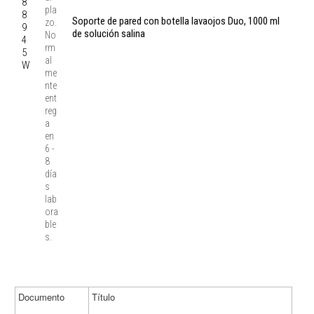
8
0
pla
8
Soporte de pared con botella lavaojos Duo, 1000 ml
0
zo.
9
de solución salina
€
No
4
(s
rm
5
/I
al
W
V
me
A)
nte
ent
reg
a
en
6 -
8
día
s
lab
ora
ble
s.
Documento
Título