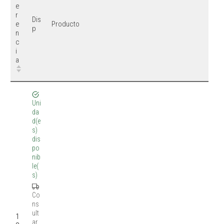
e
Pr
r
Dis
e
e
Producto
p
ci
n
o
c
i
a
Uni
da
d(e
s)
dis
po
nib
le(
s)
Co
9
ns
4
ult
1
,
ar