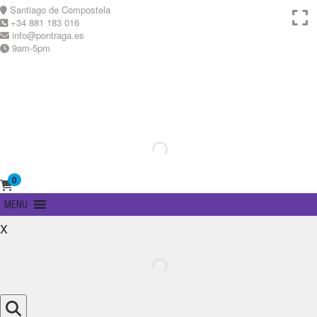
Skip
Santiago de Compostela
to
+34 881 183 016
content
info@pontraga.es
9am-5pm
Youtube
Instagram
0
Primary
MENU
Menu
x