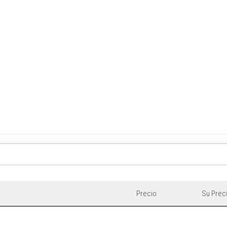
Precio
Su Prec