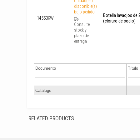
Unidad(es)
disponible(s)
bajo pedido
Botella lavaojos de 
145539W
(cloruro de sodio)
Consulte
stock y
plazo de
entrega
Documento
Título
Catálogo
RELATED PRODUCTS