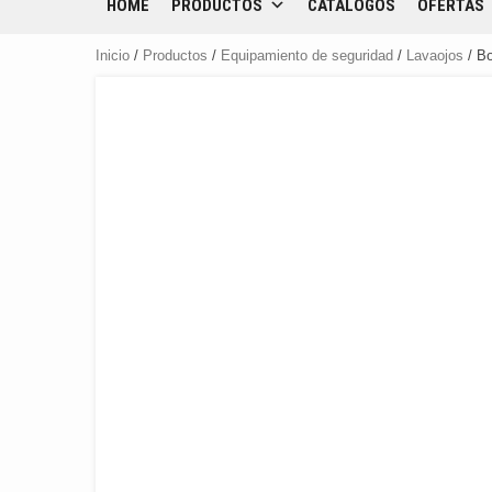
HOME
PRODUCTOS
CATÁLOGOS
OFERTAS
Inicio
/
Productos
/
Equipamiento de seguridad
/
Lavaojos
/ Bo