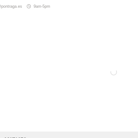
@pontraga.es
9am-5pm