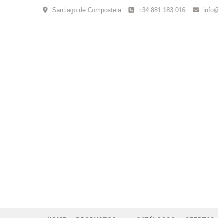
Skip
Santiago de Compostela
+34 881 183 016
info
to
content