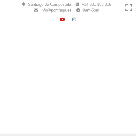
Skip
Santiago de Compostela
+34 881 183 016
to
info@pontraga.es
9am-5pm
content
YOUTUBE
INSTAGRAM