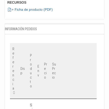
RECURSOS
+ Ficha de producto (PDF)
INFORMACIÓN PEDIDOS
R
e
P
f
r
e
o
Pr
Su
r
E
Dis
d
e
Pr
e
n
p
u
ci
ec
n
v
c
o
io
c
t
i
o
a
S