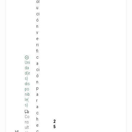
ol
u
ci
ó
n
v
e
ri
fi
c
Uni
a
da
ci
d(e
ó
s)
n
dis
p
po
a
nib
le(
r
s)
a
c
Co
h
2
ns
e
5
ult
c