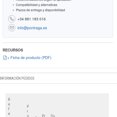
Compatibilidad y alternativas
Plazos de entrega y disponibilidad
+34 881 183 016
info@pontraga.es
RECURSOS
+ Ficha de producto (PDF)
INFORMACIÓN PEDIDOS
R
e
P
f
r
e
o
Pr
Su