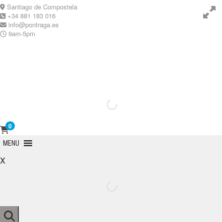
Skip
Santiago de Compostela
to
+34 881 183 016
content
info@pontraga.es
9am-5pm
Youtube
Instagram
0
Primary
MENU
Menu
x