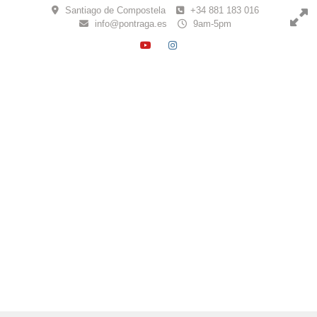
Skip
Santiago de Compostela
+34 881 183 016
to
info@pontraga.es
9am-5pm
content
YOUTUBE
INSTAGRAM