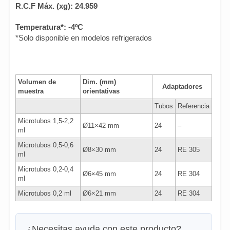
R.C.F Máx. (xg): 24.959
Temperatura*: -4ºC
*Solo disponible en modelos refrigerados
Volumen de
Dim. (mm)
Adaptadores
muestra
orientativas
Tubos
Referencia
Microtubos 1,5-2,2
Ø11×42 mm
24
–
ml
Microtubos 0,5-0,6
Ø8×30 mm
24
RE 305
ml
Microtubos 0,2-0,4
Ø6×45 mm
24
RE 304
ml
Microtubos 0,2 ml
Ø6×21 mm
24
RE 304
¿Necesitas ayuda con este producto?