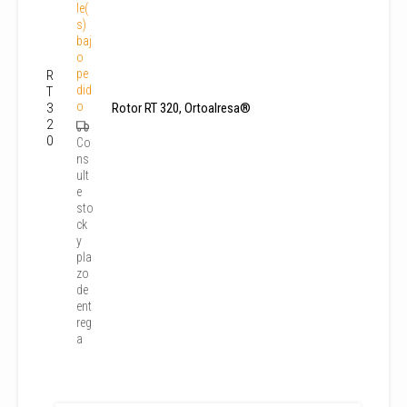
le(
s)
baj
o
pe
R
did
T
o
3
Rotor RT 320, Ortoalresa®
2
l
0
Co
ns
r
ult
e
sto
ck
y
pla
zo
de
ent
reg
a