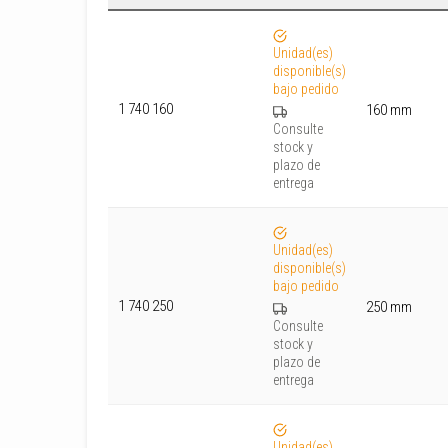
Unidad(es)
disponible(s)
bajo pedido
1 740 160
160 mm
Consulte
stock y
plazo de
entrega
Unidad(es)
disponible(s)
bajo pedido
1 740 250
250 mm
Consulte
stock y
plazo de
entrega
Unidad(es)