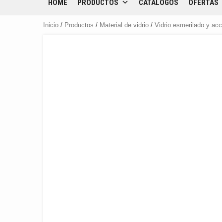
HOME
PRODUCTOS
CATÁLOGOS
OFERTAS
Inicio
/
Productos
/
Material de vidrio
/
Vidrio esmerilado y ac