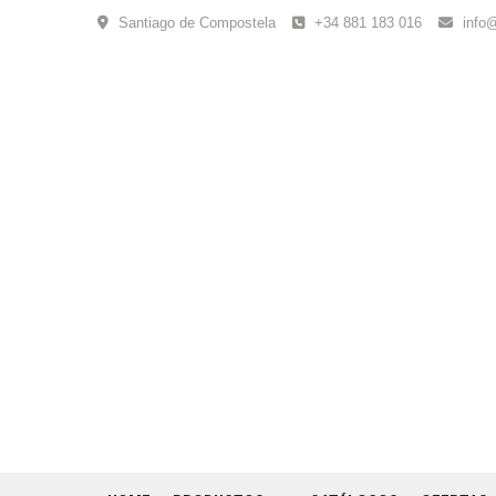
Skip
Santiago de Compostela
+34 881 183 016
info
to
content