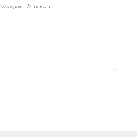
@pontraga.es
9am-5pm