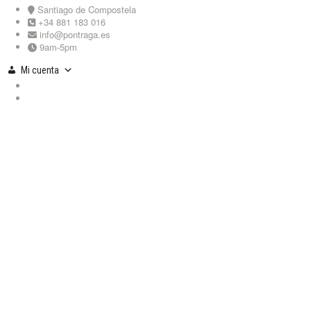
Skip
Santiago de Compostela
to
+34 881 183 016
content
info@pontraga.es
9am-5pm
Mi cuenta
Youtube
Instagram