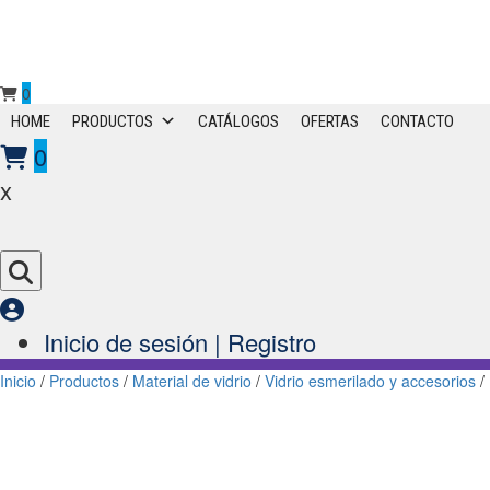
0
Primary
HOME
PRODUCTOS
CATÁLOGOS
OFERTAS
CONTACTO
Menu
0
x
Inicio de sesión | Registro
Inicio
/
Productos
/
Material de vidrio
/
Vidrio esmerilado y accesorios
/