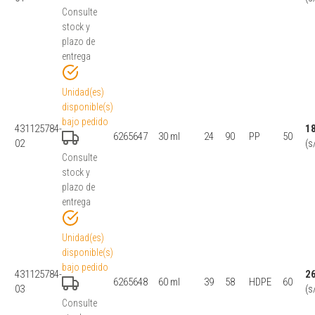
Consulte
stock y
plazo de
entrega
Unidad(es)
disponible(s)
bajo pedido
431125784-
1
6265647
30 ml
24
90
PP
50
02
(s
Consulte
stock y
plazo de
entrega
Unidad(es)
disponible(s)
bajo pedido
431125784-
2
6265648
60 ml
39
58
HDPE
60
03
(s
Consulte