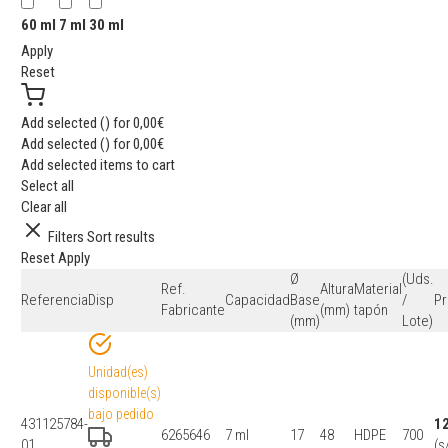
60 ml
7 ml
30 ml
Apply
Reset
Add selected (
) for
0,00
€
Add selected (
) for
0,00
€
Add selected items to cart
Select all
Clear all
Filters
Sort results
Reset
Apply
Ø
(Uds.
Ref.
Altura
Material
Referencia
Disp
Capacidad
Base
/
Pr
Fabricante
(mm)
tapón
(mm)
Lote)
Unidad(es)
disponible(s)
bajo pedido
431125784-
1
6265646
7 ml
17
48
HDPE
700
01
(s