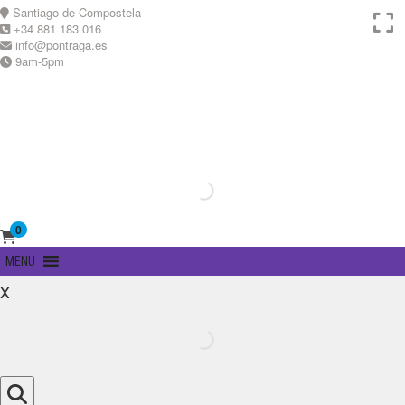
Skip
Santiago de Compostela
to
+34 881 183 016
content
info@pontraga.es
9am-5pm
Youtube
Instagram
0
Primary
MENU
Menu
x