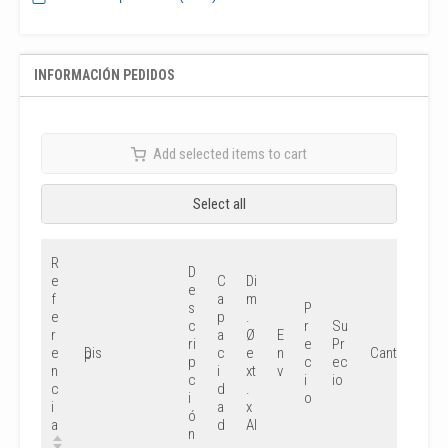
INFORMACIÓN PEDIDOS
Add selected items to cart
Select all
R
D
e
C
Di
e
f
a
m
s
P
e
p
.
c
r
Su
r
a
Ø
E
ri
e
Pr
e
c
e
n
Cant
Disp
p
c
ec
n
i
xt
v
c
i
io
c
d
.
i
o
i
a
x
ó
a
d
Al
n