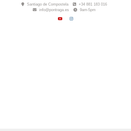
Skip
Santiago de Compostela
+34 881 183 016
to
info@pontraga.es
9am-5pm
content
YOUTUBE
INSTAGRAM