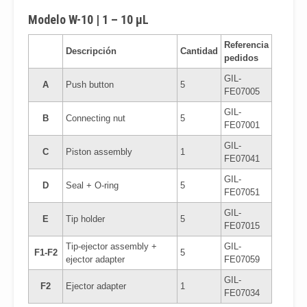
Modelo W-10 | 1 – 10 μL
Referencia
Descripción
Cantidad
pedidos
GIL-
A
Push button
5
FE07005
GIL-
B
Connecting nut
5
FE07001
GIL-
C
Piston assembly
1
FE07041
GIL-
D
Seal + O-ring
5
FE07051
GIL-
E
Tip holder
5
FE07015
Tip-ejector assembly +
GIL-
F1-F2
5
ejector adapter
FE07059
GIL-
F2
Ejector adapter
1
FE07034