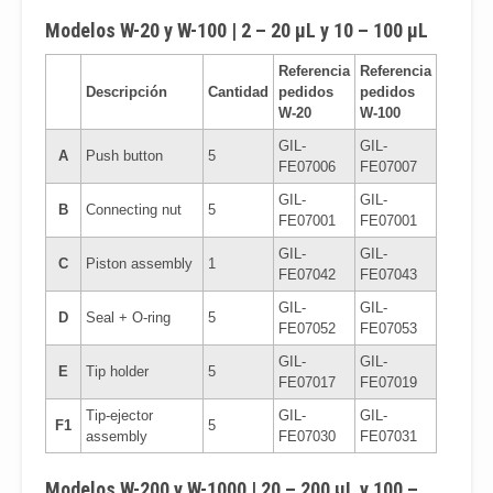
Modelos W-20 y W-100 | 2 – 20 μL y 10 – 100 μL
Referencia
Referencia
Descripción
Cantidad
pedidos
pedidos
W-20
W-100
GIL-
GIL-
A
Push button
5
FE07006
FE07007
GIL-
GIL-
B
Connecting nut
5
FE07001
FE07001
GIL-
GIL-
C
Piston assembly
1
FE07042
FE07043
GIL-
GIL-
D
Seal + O-ring
5
FE07052
FE07053
GIL-
GIL-
E
Tip holder
5
FE07017
FE07019
Tip-ejector
GIL-
GIL-
F1
5
assembly
FE07030
FE07031
Modelos W-200 y W-1000 | 20 – 200 μL y 100 –