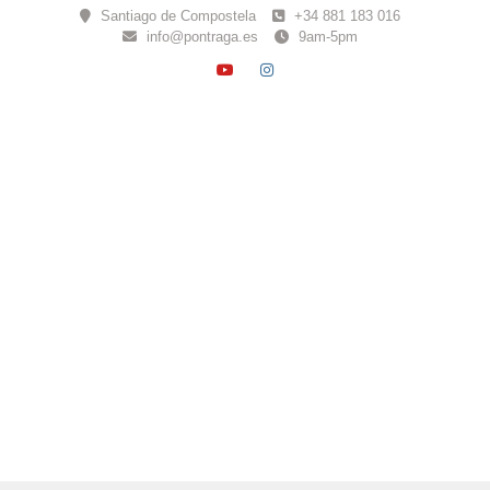
Skip
Santiago de Compostela
+34 881 183 016
to
info@pontraga.es
9am-5pm
content
YOUTUBE
INSTAGRAM