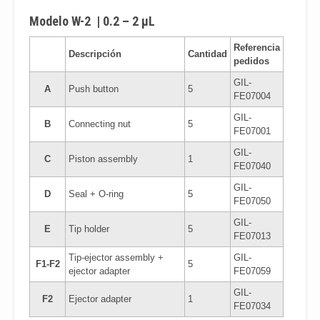
Modelo W-2 | 0.2 – 2 μL
Referencia
Descripción
Cantidad
pedidos
GIL-
A
Push button
5
FE07004
GIL-
B
Connecting nut
5
FE07001
GIL-
C
Piston assembly
1
FE07040
GIL-
D
Seal + O-ring
5
FE07050
GIL-
E
Tip holder
5
FE07013
Tip-ejector assembly +
GIL-
F1-F2
5
ejector adapter
FE07059
GIL-
F2
Ejector adapter
1
FE07034