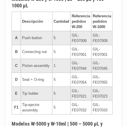
1000 μL
Referencia
Referencia
Descripción
Cantidad
pedidos
pedidos
W-200
W-1000
GIL-
GIL-
A
Push button
5
FE07008
FE07009
GIL-
GIL-
B
Connecting nut
5
FE07001
FE07001
GIL-
GIL-
C
Piston assembly
1
FE07044
FE07045
GIL-
GIL-
D
Seal + O-ring
5
FE07054
FE07055
GIL-
GIL-
E
Tip holder
5
FE07021
FE07023
Tip-ejector
GIL-
GIL-
F1
5
assembly
FE07032
FE07033
Modelos W-5000 y W-10ml | 500 – 5000 μL y