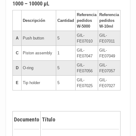
1000 – 10000 μL
Referencia
Referencia
Descripción
Cantidad
pedidos
pedidos
W-5000
W-10ml
GIL-
GIL-
A
Push button
5
FE07010
FE07011
GIL-
GIL-
C
Piston assembly
1
FE07047
FE07049
GIL-
GIL-
D
O-ring
5
FE07056
FE07057
GIL-
GIL-
E
Tip holder
5
FE07025
FE07027
Documento
Título