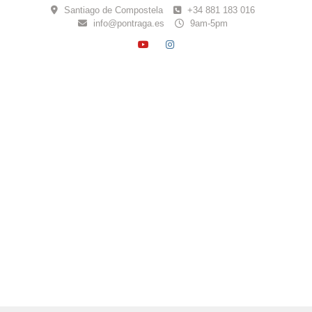
Skip
Santiago de Compostela
+34 881 183 016
to
info@pontraga.es
9am-5pm
content
YOUTUBE
INSTAGRAM