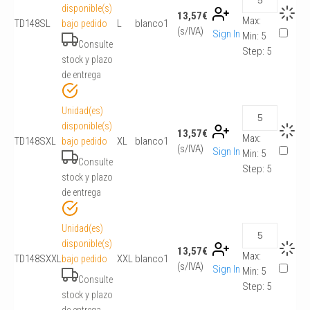
disponible(s)
13,57
€
Max:
TD148SL
L
blanco
1
bajo pedido
(s/IVA)
Sign In
Min:
5
Consulte
Step:
5
stock y plazo
de entrega
Unidad(es)
disponible(s)
13,57
€
Max:
TD148SXL
XL
blanco
1
bajo pedido
(s/IVA)
Sign In
Min:
5
Consulte
Step:
5
stock y plazo
de entrega
Unidad(es)
disponible(s)
13,57
€
Max:
TD148SXXL
XXL
blanco
1
bajo pedido
(s/IVA)
Sign In
Min:
5
Consulte
Step:
5
stock y plazo
de entrega