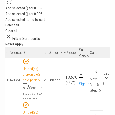
Add selected (
) for
0,00
€
Add selected (
) for
0,00
€
Add selected items to cart
Select all
Clear all
Filters
Sort results
Reset
Apply
Su
Referencia
Disp
Talla
Color
Env
Precio
Cantidad
Precio
Unidad(es)
disponible(s)
13,57
€
Max:
TD148SM
M
blanco
1
bajo pedido
(s/IVA)
Sign In
Min:
5
Consulte
Step:
5
stock y plazo
de entrega
Unidad(es)